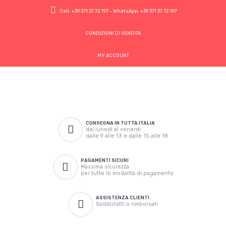
Cell.
+39 371 37 72 197
- WhatsApp.
+39 371 37 72 197
CONDIZIONI DI VENDITA
MY ACCOUNT
CONSEGNA IN TUTTA ITALIA
dal lunedì al venerdì
dalle 9 alle 13 e dalle 15 alle 18
PAGAMENTI SICURI
Massima sicurezza
per tutte le modalità di pagamento
ASSISTENZA CLIENTI
Soddisfatti o rimborsati