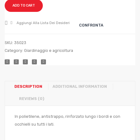
Col.
Col.
ADD TO CART
Blu
Blu
mt.
mt.
Aggiungi Alla Lista Dei Desideri
CONFRONTA
3×5
4×5
SKU:
35023
Category:
Giardinaggio e agricoltura
DESCRIPTION
ADDITIONAL INFORMATION
REVIEWS (0)
In polietilene, antistrappo, rinforzato lungo i bordi e con
occhielli su tutti i lati.