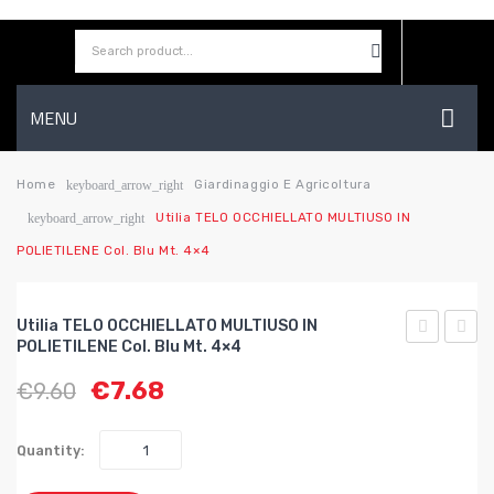
MENU
HOME
Home
Giardinaggio E Agricoltura
keyboard_arrow_right
Utilia TELO OCCHIELLATO MULTIUSO IN
keyboard_arrow_right
AZIENDA
POLIETILENE Col. Blu Mt. 4×4
SHOP
CONTATTI
Utilia TELO OCCHIELLATO MULTIUSO IN
POLIETILENE Col. Blu Mt. 4×4
WISHLIST
TELO
TELO
€
7.68
€
9.60
OCCHIELL
OCCH
MULTIUSO
MULT
IN
IN
Quantity:
POLIETILE
POLIE