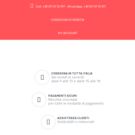
Cell.
+39 371 37 72 197
- WhatsApp.
+39 371 37 72 197
CONDIZIONI DI VENDITA
MY ACCOUNT
CONSEGNA IN TUTTA ITALIA
dal lunedì al venerdì
dalle 9 alle 13 e dalle 15 alle 18
PAGAMENTI SICURI
Massima sicurezza
per tutte le modalità di pagamento
ASSISTENZA CLIENTI
Soddisfatti o rimborsati