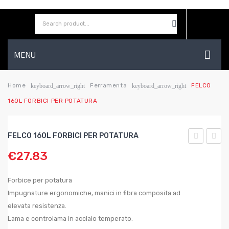
MENU
HOME
Home
Ferramenta
FELCO
keyboard_arrow_right
keyboard_arrow_right
160L FORBICI PER POTATURA
AZIENDA
SHOP
FELCO 160L FORBICI PER POTATURA
CONTATTI
DI
GOCC
€
27.83
CARTONE
PER
WISHLIST
ONDULAT
BALC
Forbice per potatura
PER
E
Impugnature ergonomiche, manici in fibra composita ad
elevata resistenza.
IMBALLAG
TERR
Lama e controlama in acciaio temperato.
H
SCOS