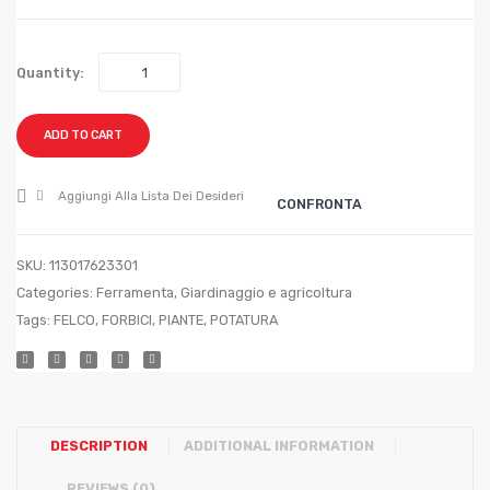
100CM
2,50
1M
ML
Quantity:
X
45M
ADD TO CART
Aggiungi Alla Lista Dei Desideri
CONFRONTA
SKU:
113017623301
Categories:
Ferramenta
,
Giardinaggio e agricoltura
Tags:
FELCO
,
FORBICI
,
PIANTE
,
POTATURA
DESCRIPTION
ADDITIONAL INFORMATION
REVIEWS (0)