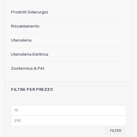
Prodotti Siderurgici
Riscaldamento
Utensileria
Utensileria Elettrica
Zootecnica & Pet
FILTRA PER PREZZO
Min
price
Max
price
FILTER