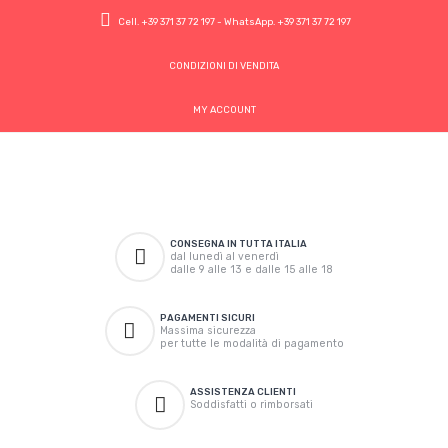
Cell.
+39 371 37 72 197
- WhatsApp.
+39 371 37 72 197
CONDIZIONI DI VENDITA
MY ACCOUNT
CONSEGNA IN TUTTA ITALIA
dal lunedì al venerdì
dalle 9 alle 13 e dalle 15 alle 18
PAGAMENTI SICURI
Massima sicurezza
per tutte le modalità di pagamento
ASSISTENZA CLIENTI
Soddisfatti o rimborsati