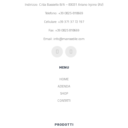
Indirizzo: C/da Bassiello 8/A – 83031 Ariano Irpino (AV)
Telefono: +39 0825-818669
Cellulare: +39 371 37 72 197
Fax: +39 0825 818669
Email: info@marraedile.com
MENU
HOME
AZIENDA
SHOP
CONTATTI
PRODOTTI