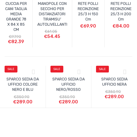
CUCCIA PER
MANOPOLE CON
RETE POLLI
RETE POLLI
CANI TAGLIA
SECCHIO PER
RECINZIONE
RECINZIONE
MEDIA
DISTANZIATORI
25/3 H 150
25/3 H 200
GRANDE 78
TIRAMISU’
Cm
Cm
X 84 X 85
AUTOLIVELLANTI
€
69.90
€
84.00
CM
€
61.05
€
54.45
€
97.90
€
82.39
SALE
SALE
SALE
SPARCO SEDIA DA
SPARCO SEDIA DA
SPARCO SEDIA
UFFICIO COLORE
UFFICIO
UFFICIO NERA
NERO E BLU
NERO/ROSSO
€
350.90
€
289.00
€
350.90
€
350.90
€
289.00
€
289.00