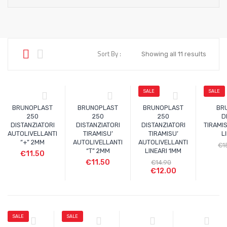
Sort By :
Showing all 11 results
SALE
SALE
BRUNOPLAST
BRUNOPLAST
BRUNOPLAST
BR
250
250
250
D
DISTANZIATORI
DISTANZIATORI
DISTANZIATORI
TIRAMI
AUTOLIVELLANTI
TIRAMISU’
TIRAMISU’
L
“+” 2MM
AUTOLIVELLANTI
AUTOLIVELLANTI
€
1
“T” 2MM
LINEARI 1MM
€
11.50
€
11.50
€
14.90
€
12.00
SALE
SALE