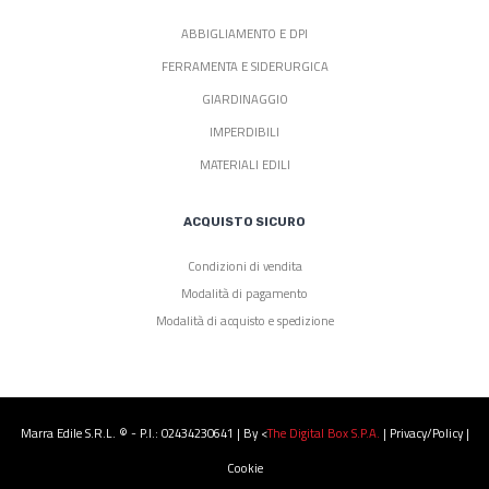
ABBIGLIAMENTO E DPI
FERRAMENTA E SIDERURGICA
GIARDINAGGIO
IMPERDIBILI
MATERIALI EDILI
ACQUISTO SICURO
Condizioni di vendita
Modalità di pagamento
Modalità di acquisto e spedizione
Marra Edile S.r.l. © - P.I.: 02434230641 | By <
The Digital Box S.p.a.
|
Privacy/Policy
|
Cookie