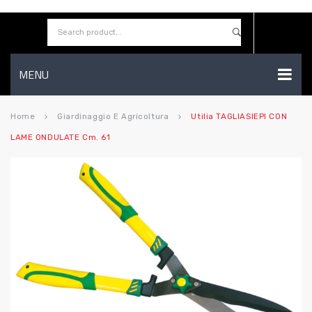
MENU
HOME
Home
Giardinaggio E Agricoltura
Utilia TAGLIASIEPI CON
keyboard_arrow_right
keyboard_arrow_right
LAME ONDULATE Cm. 61
AZIENDA
SHOP
CONTATTI
WISHLIST