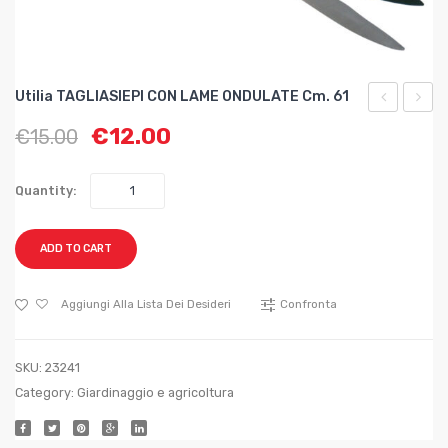
Utilia TAGLIASIEPI CON LAME ONDULATE Cm. 61
TAGLIARA
TAGLI
€
12.00
€
15.00
CON
TELE
TAGLIO
CON
Quantity:
PASSANTE
LAME
TELESCOP
ONDU
ADD TO CART
cm.
63,5?
Aggiungi Alla Lista Dei Desideri
Confronta
84
SKU:
23241
Category:
Giardinaggio e agricoltura