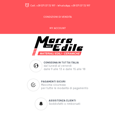
Cell.
+39 371 37 72 197
- WhatsApp.
+39 371 37 72 197
CONDIZIONI DI VENDITA
MY ACCOUNT
CONSEGNA IN TUTTA ITALIA
dal lunedì al venerdì
dalle 9 alle 13 e dalle 15 alle 18
PAGAMENTI SICURI
Massima sicurezza
per tutte le modalità di pagamento
ASSISTENZA CLIENTI
Soddisfatti o rimborsati