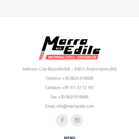
Indirizzo: C/da Bassiello 8/A – 83031 Ariano Irpino (AV)
Telefono: +39 0825-818669
Cellulare: +39 371 37 72 197
Fax: +39 0825 818669
Email: info@marraedile.com
MENU