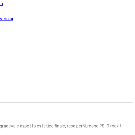
ri
 vernici
con gradevole aspetto estetico finale, resa perNLmano ?8-9 mq/lt