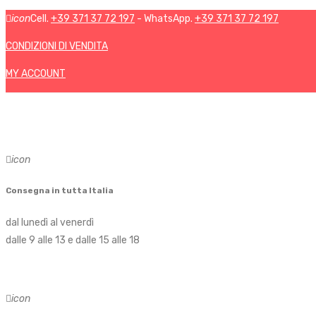
icon
Cell.
+39 371 37 72 197
- WhatsApp.
+39 371 37 72 197
CONDIZIONI DI VENDITA
MY ACCOUNT
icon
Consegna in tutta Italia
dal lunedì al venerdì
dalle 9 alle 13 e dalle 15 alle 18
icon