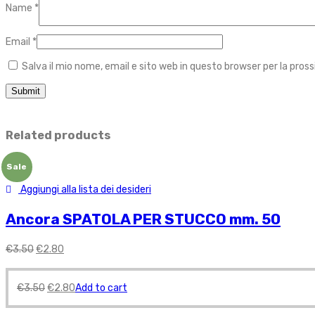
Name
*
Email
*
Salva il mio nome, email e sito web in questo browser per la pr
Related products
Sale
Aggiungi alla lista dei desideri
Ancora SPATOLA PER STUCCO mm. 50
€
3.50
€
2.80
€
3.50
€
2.80
Add to cart