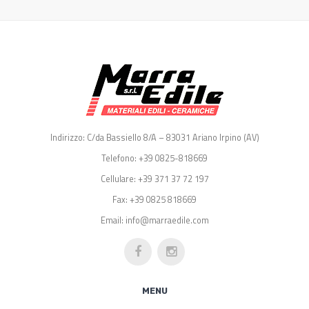
Indirizzo: C/da Bassiello 8/A – 83031 Ariano Irpino (AV)
Telefono: +39 0825-818669
Cellulare: +39 371 37 72 197
Fax: +39 0825 818669
Email: info@marraedile.com
MENU