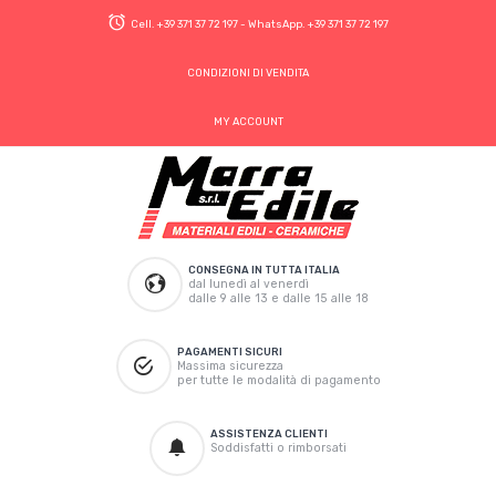
Cell.
+39 371 37 72 197
- WhatsApp.
+39 371 37 72 197
CONDIZIONI DI VENDITA
MY ACCOUNT
CONSEGNA IN TUTTA ITALIA
dal lunedì al venerdì
dalle 9 alle 13 e dalle 15 alle 18
PAGAMENTI SICURI
Massima sicurezza
per tutte le modalità di pagamento
ASSISTENZA CLIENTI
Soddisfatti o rimborsati