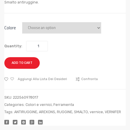
Smalto antiruggine.
750
POTA
ML
PER
COLORI
FRUT
Colore
ANTICHIZZ
O
VIGNA
DB
Quantity:
133/2
ADD TO CART
Aggiungi Alla Lista Dei Desideri
Confronta
SKU:
222560978017
Categories:
Colori e vernici
,
Ferramenta
Tags:
ANTIRUGGINE
,
AREXONS
,
RUGGINE
,
SMALTO
,
vernice
,
VERNIFER