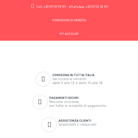
Cell.
+39 371 37 72 197
- WhatsApp.
+39 371 37 72 197
CONDIZIONI DI VENDITA
MY ACCOUNT
CONSEGNA IN TUTTA ITALIA
dal lunedì al venerdì
dalle 9 alle 13 e dalle 15 alle 18
PAGAMENTI SICURI
Massima sicurezza
per tutte le modalità di pagamento
ASSISTENZA CLIENTI
Soddisfatti o rimborsati