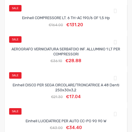
SALE
Einhell COMPRESSORE LT. 6 TH-AC 190/6 OF 1,5 Hp
€
131.20
€
164.00
SALE
AEROGRAFO VERNICIATURA SERBATOIO INF. ALLUMINIO 1 LT PER
COMPRESSORI
€
28.88
€
36.10
SALE
Einhell DISCO PER SEGA CIRCOLARE/TRONCATRICE A 48 Denti
250x30x3,2
€
17.04
€
21.30
SALE
Einhell LUCIDATRICE PER AUTO CC-PO 90 90 W
€
34.40
€
43.00