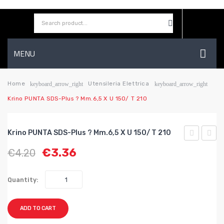
MENU
HOME
Home
Utensileria Elettrica
keyboard_arrow_right
keyboard_arrow_right
Krino PUNTA SDS-Plus ? Mm.6,5 X U 150/ T 210
AZIENDA
SHOP
Krino PUNTA SDS-Plus ? Mm.6,5 X U 150/ T 210
CONTATTI
PUNTA
PUNT
€
3.36
€
4.20
SDS-
SDS-
WISHLIST
Plus
Plus
Quantity:
?
?
mm.6
mm.6,
ADD TO CART
x U
x U