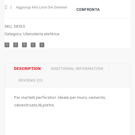
150/
200/
Aggiungi Alla Lista Dei Desideri
CONFRONTA
T
T
210
260
SKU:
38763
Category:
Utensileria elettrica
DESCRIPTION
ADDITIONAL INFORMATION
REVIEWS (0)
Per martelli perforatori. Ideale per muro, cemento,
calcestruzzo,NLpietre.