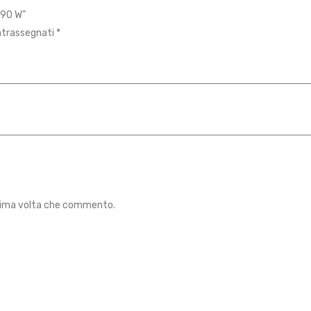
190 W”
ontrassegnati
*
ossima volta che commento.