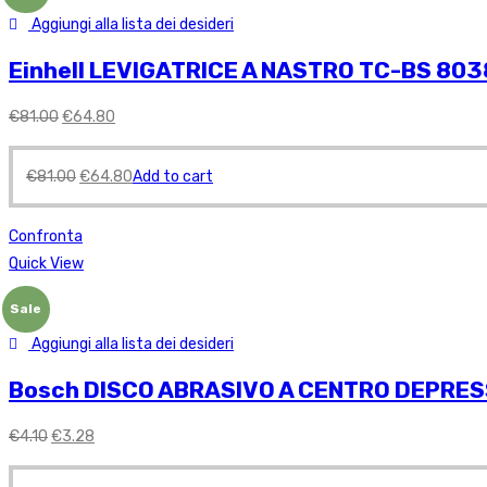
Aggiungi alla lista dei desideri
Einhell LEVIGATRICE A NASTRO TC-BS 803
€
81.00
€
64.80
€
81.00
€
64.80
Add to cart
Confronta
Quick View
Sale
Aggiungi alla lista dei desideri
Bosch DISCO ABRASIVO A CENTRO DEPRESSO
€
4.10
€
3.28