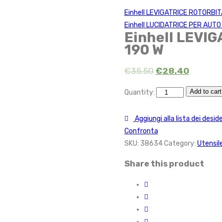
Einhell LEVIGATRICE ROTORBI
Einhell LUCIDATRICE PER AUT
Einhell LEVI
190 W
€
35.50
€
28.40
Add to cart
Quantity:
Aggiungi alla lista dei deside
Confronta
SKU:
38634
Category:
Utensile
Share this product