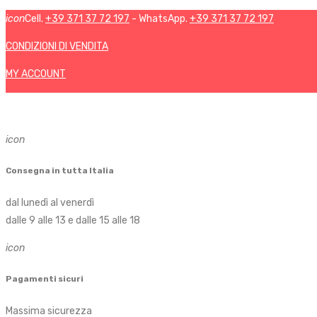
icon
Cell.
+39 371 37 72 197
- WhatsApp.
+39 371 37 72 197
CONDIZIONI DI VENDITA
MY ACCOUNT
icon
Consegna in tutta Italia
dal lunedì al venerdì
dalle 9 alle 13 e dalle 15 alle 18
icon
Pagamenti sicuri
Massima sicurezza