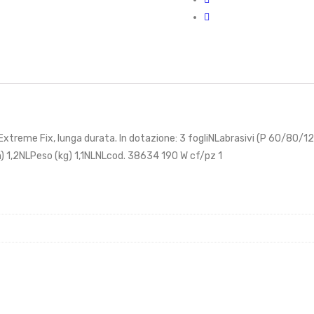
xtreme Fix, lunga durata. In dotazione: 3 fogliNLabrasivi (P 60/80/1
) 1,2NLPeso (kg) 1,1NLNLcod. 38634 190 W cf/pz 1