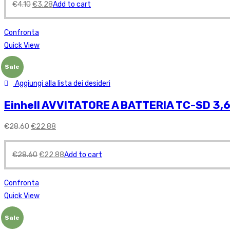
€
4.10
€
3.28
Add to cart
Confronta
Quick View
Sale
Aggiungi alla lista dei desideri
Einhell AVVITATORE A BATTERIA TC-SD 3,6 
€
28.60
€
22.88
€
28.60
€
22.88
Add to cart
Confronta
Quick View
Sale