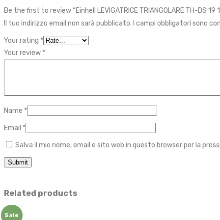
Be the first to review “Einhell LEVIGATRICE TRIANGOLARE TH-DS 19 
Il tuo indirizzo email non sarà pubblicato.
I campi obbligatori sono c
Your rating
*
Your review
*
Name
*
Email
*
Salva il mio nome, email e sito web in questo browser per la pr
Related products
Sale