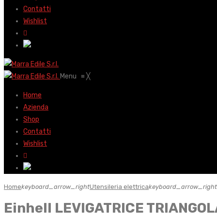
Contatti
Wishlist
Menu
≡
╳
Home
Azienda
Shop
Contatti
Wishlist
Home
keyboard_arrow_right
Utensileria elettrica
keyboard_arrow_right
Einhell LEVIGATRICE TRIANGOL