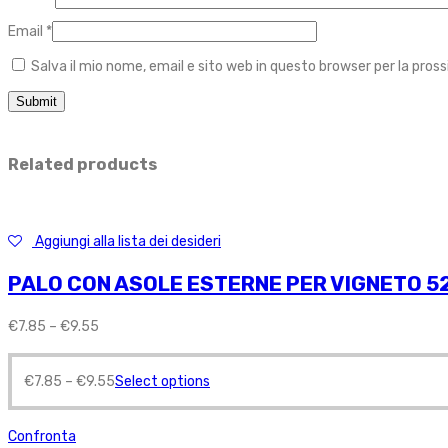
Email
*
Salva il mio nome, email e sito web in questo browser per la pr
Related products
Aggiungi alla lista dei desideri
PALO CON ASOLE ESTERNE PER VIGNETO 52
€
7.85
–
€
9.55
€
7.85
–
€
9.55
Select options
Confronta