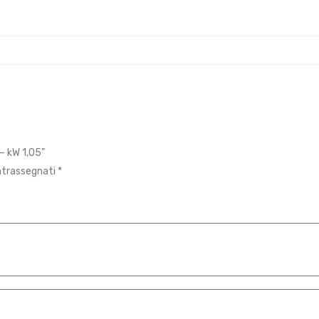
– kW 1,05”
ontrassegnati
*