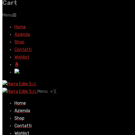
Cart
Menu
Home
Azienda
Shop
Contatti
Wishlist
Menu
≡
╳
Home
Azienda
Shop
Contatti
Wishlist