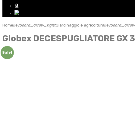
Home
keyboard_arrow_right
Giardinaggio e agricoltura
keyboard_arrow
Globex DECESPUGLIATORE GX 33 
Sale!