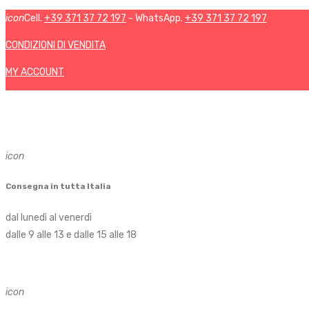
icon
Cell.
+39 371 37 72 197
- WhatsApp.
+39 371 37 72 197
CONDIZIONI DI VENDITA
MY ACCOUNT
icon
Consegna in tutta Italia
dal lunedì al venerdì
dalle 9 alle 13 e dalle 15 alle 18
icon