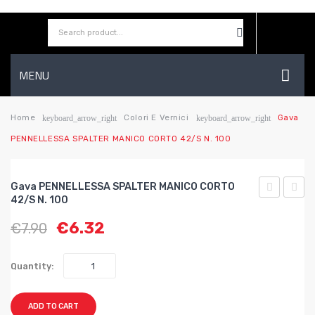
MENU
HOME
Home
Colori E Vernici
Gava
keyboard_arrow_right
keyboard_arrow_right
PENNELLESSA SPALTER MANICO CORTO 42/S N. 100
AZIENDA
SHOP
Gava PENNELLESSA SPALTER MANICO CORTO
CONTATTI
42/S N. 100
PER
PENN
€
6.32
€
7.90
CONIGLI
SPAL
WISHLIST
SONNY
MANI
80
CORT
Quantity:
FLAT
42/S
cm.78,5×4
n.
ADD TO CART