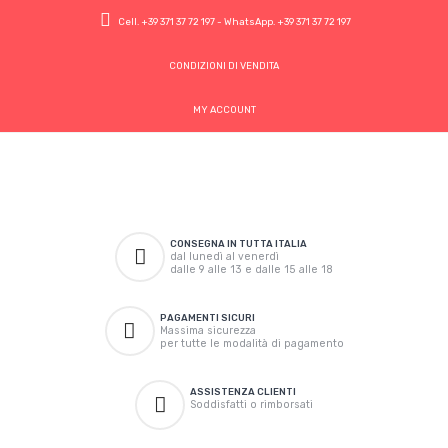
Cell.
+39 371 37 72 197
- WhatsApp.
+39 371 37 72 197
CONDIZIONI DI VENDITA
MY ACCOUNT
CONSEGNA IN TUTTA ITALIA
dal lunedì al venerdì
dalle 9 alle 13 e dalle 15 alle 18
PAGAMENTI SICURI
Massima sicurezza
per tutte le modalità di pagamento
ASSISTENZA CLIENTI
Soddisfatti o rimborsati