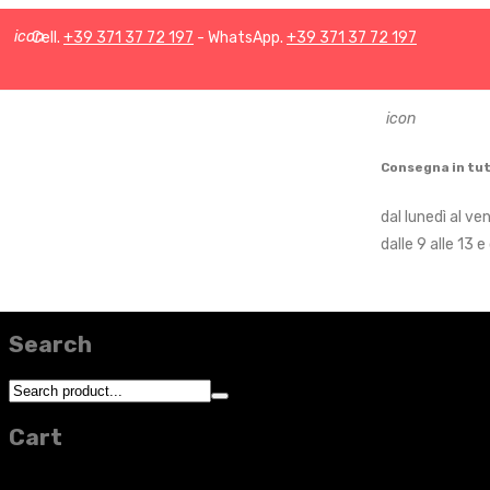
icon
Cell.
+39 371 37 72 197
- WhatsApp.
+39 371 37 72 197
icon
Consegna in tut
dal lunedì al ve
dalle 9 alle 13 e
Search
Cart