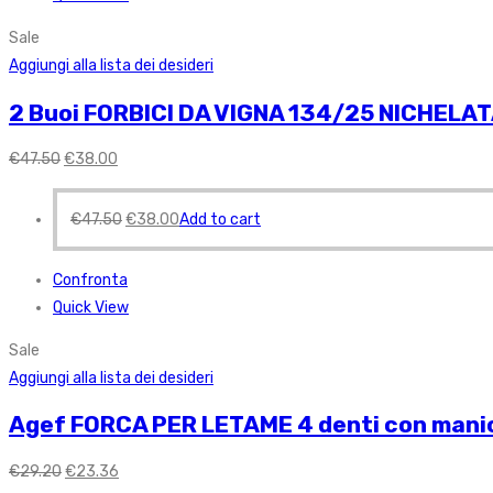
Sale
Aggiungi alla lista dei desideri
2 Buoi FORBICI DA VIGNA 134/25 NICHELAT
€
47.50
€
38.00
€
47.50
€
38.00
Add to cart
Confronta
Quick View
Sale
Aggiungi alla lista dei desideri
Agef FORCA PER LETAME 4 denti con mani
€
29.20
€
23.36