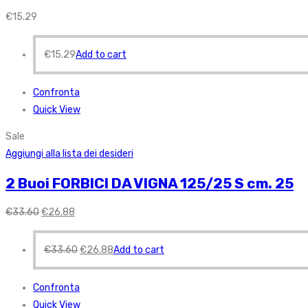
€
15.29
€
15.29
Add to cart
Confronta
Quick View
Sale
Aggiungi alla lista dei desideri
2 Buoi FORBICI DA VIGNA 125/25 S cm. 25
€
33.60
€
26.88
€
33.60
€
26.88
Add to cart
Confronta
Quick View