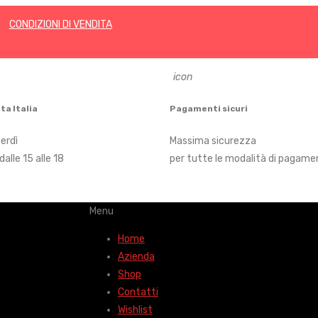
CONDIZIONI DI VENDITA
icon
ta Italia
Pagamenti sicuri
nerdì
Massima sicurezza
 dalle 15 alle 18
per tutte le modalità di pagame
Menu
Home
Azienda
Shop
Contatti
Wishlist