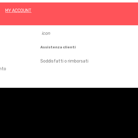
MY ACCOUNT
icon
Assistenza clienti
Soddisfatti o rimborsati
nto