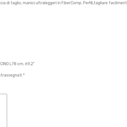
cia di taglio, manici ultraleggeri in FiberComp. PerNLtagliare facilmen
CINO L78 cm. 69,2”
ontrassegnati
*