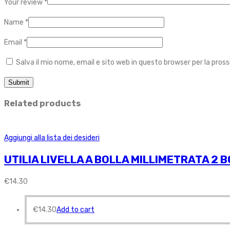
Your review
*
Name
*
Email
*
Salva il mio nome, email e sito web in questo browser per la pr
Related products
Aggiungi alla lista dei desideri
UTILIA LIVELLA A BOLLA MILLIMETRATA 2
€
14.30
€
14.30
Add to cart