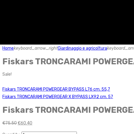
Home
keyboard_arrow_right
Giardinaggio e agricoltura
keyboard_arr
Fiskars TRONCARAMI POWERGEA
Sale!
Fiskars TRONCARAMI POWERGEAR BYPASS L76 cm. 55,7
Fiskars TRONCARAMI POWERGEAR X BYPASS LX92 cm. 57
Fiskars TRONCARAMI POWERGEA
€
75.50
€
60.40