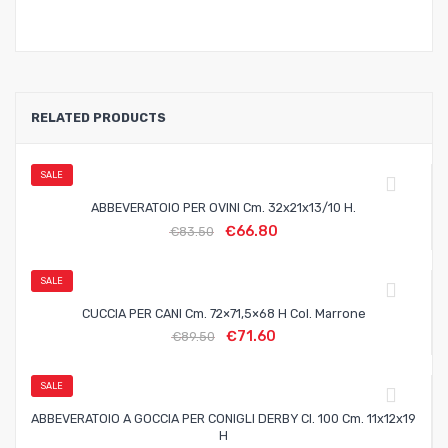
RELATED PRODUCTS
SALE
ABBEVERATOIO PER OVINI Cm. 32x21x13/10 H.
€
66.80
€
83.50
SALE
CUCCIA PER CANI Cm. 72×71,5×68 H Col. Marrone
€
71.60
€
89.50
SALE
ABBEVERATOIO A GOCCIA PER CONIGLI DERBY Cl. 100 Cm. 11x12x19
H