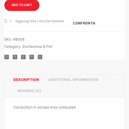
MT.200
MT.20
ADD TO CART
H.CM.2
H.CM.1
FILI
FILI
Aggiungi Alla Lista Dei Desideri
CONFRONTA
4
5
SKU:
48058
Category:
Zootecnica & Pet
DESCRIPTION
ADDITIONAL INFORMATION
REVIEWS (0)
Conduttori in acciaio inox collaudati.