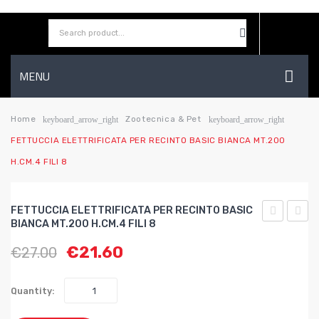
MENU
HOME
Home
Zootecnica & Pet
keyboard_arrow_right
keyboard_arrow_right
FETTUCCIA ELETTRIFICATA PER RECINTO BASIC BIANCA MT.200
AZIENDA
H.CM.4 FILI 8
SHOP
CONTATTI
FETTUCCIA ELETTRIFICATA PER RECINTO BASIC
BIANCA MT.200 H.CM.4 FILI 8
WISHLIST
ELETTRIFI
ELETT
€
21.60
€
27.00
PER
PER
RECINTO
RECI
BASIC
TOPL
Quantity:
BIANCA
BLU