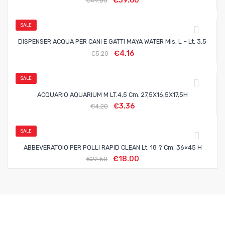
€
39.60
€
49.50
SALE
DISPENSER ACQUA PER CANI E GATTI MAYA WATER Mis. L – Lt. 3,5
€
4.16
€
5.20
SALE
ACQUARIO AQUARIUM M LT.4,5 Cm. 27,5X16,5X17,5H
€
3.36
€
4.20
SALE
ABBEVERATOIO PER POLLI RAPID CLEAN Lt. 18 ? Cm. 36×45 H
€
18.00
€
22.50