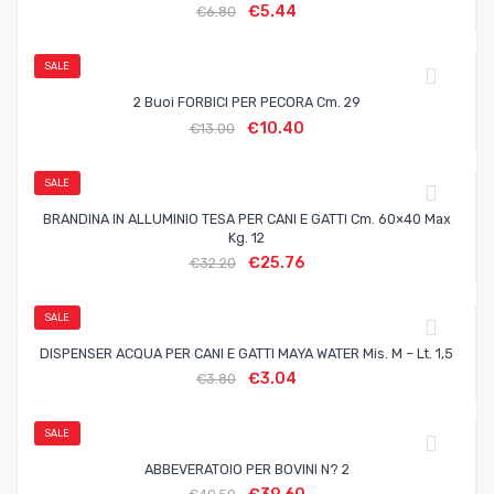
€
5.44
€
6.80
SALE
2 Buoi FORBICI PER PECORA Cm. 29
€
10.40
€
13.00
SALE
BRANDINA IN ALLUMINIO TESA PER CANI E GATTI Cm. 60×40 Max
Kg. 12
€
25.76
€
32.20
SALE
DISPENSER ACQUA PER CANI E GATTI MAYA WATER Mis. M – Lt. 1,5
€
3.04
€
3.80
SALE
ABBEVERATOIO PER BOVINI N? 2