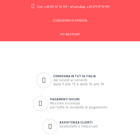
Cell.
+39 371 37 72 197
- WhatsApp.
+39 371 37 72 197
CONDIZIONI DI VENDITA
MY ACCOUNT
CONSEGNA IN TUTTA ITALIA
dal lunedì al venerdì
dalle 9 alle 13 e dalle 15 alle 18
PAGAMENTI SICURI
Massima sicurezza
per tutte le modalità di pagamento
ASSISTENZA CLIENTI
Soddisfatti o rimborsati