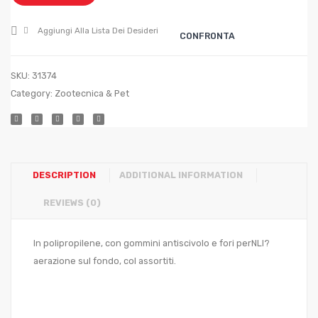
77
Marro
cm.
Aggiungi Alla Lista Dei Desideri
CONFRONTA
93x67x28
h
SKU:
31374
Category:
Zootecnica & Pet
DESCRIPTION
ADDITIONAL INFORMATION
REVIEWS (0)
In polipropilene, con gommini antiscivolo e fori perNLl?
aerazione sul fondo, col assortiti.