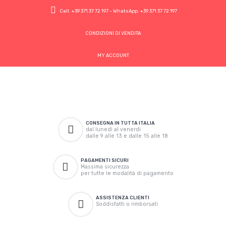
Cell.
+39 371 37 72 197
- WhatsApp.
+39 371 37 72 197
CONDIZIONI DI VENDITA
MY ACCOUNT
CONSEGNA IN TUTTA ITALIA
dal lunedì al venerdì
dalle 9 alle 13 e dalle 15 alle 18
PAGAMENTI SICURI
Massima sicurezza
per tutte le modalità di pagamento
ASSISTENZA CLIENTI
Soddisfatti o rimborsati