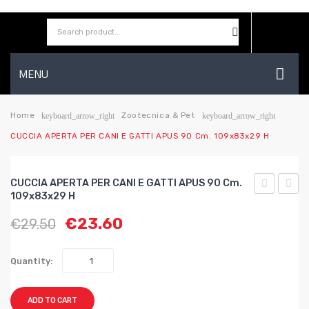
MENU
HOME
Home
Zootecnica & Pet
keyboard_arrow_right
keyboard_arrow_right
CUCCIA APERTA PER CANI E GATTI APUS 90 Cm. 109x83x29 H
AZIENDA
SHOP
CUCCIA APERTA PER CANI E GATTI APUS 90 Cm.
CONTATTI
109x83x29 H
APERTA
PER
€
23.60
€
29.50
PER
CANI
WISHLIST
CANI
cm.
E
72×71
Quantity:
GATTI
h
APUS
col.
ADD TO CART