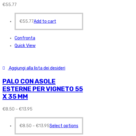
€
55.77
€
55.77
Add to cart
Confronta
Quick View
Aggiungi alla lista dei desideri
PALO CON ASOLE
ESTERNE PER VIGNETO 55
X 35 MM
€
8.50
–
€
13.95
€
8.50
–
€
13.95
Select options