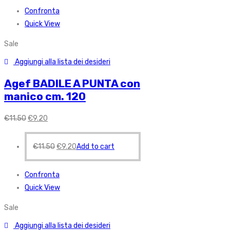
Confronta
Quick View
Sale
Aggiungi alla lista dei desideri
Agef BADILE A PUNTA con
manico cm. 120
€
11.50
€
9.20
€
11.50
€
9.20
Add to cart
Confronta
Quick View
Sale
Aggiungi alla lista dei desideri