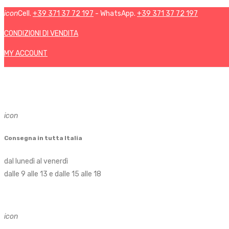
icon
Cell.
+39 371 37 72 197
- WhatsApp.
+39 371 37 72 197
CONDIZIONI DI VENDITA
MY ACCOUNT
icon
Consegna in tutta Italia
dal lunedì al venerdì
dalle 9 alle 13 e dalle 15 alle 18
icon