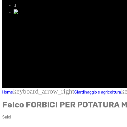
keyboard_arrow_right
k
Home
Giardinaggio e agricoltura
Felco FORBICI PER POTATURA M
Sale!