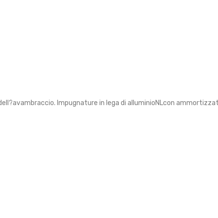
ea dell?avambraccio. Impugnature in lega di alluminioNLcon ammortizzato