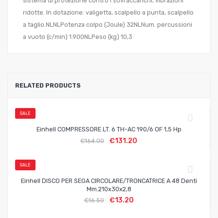
sistema di protezione contro i sovraccarichi, vibrazioni
ridotte. In dotazione: valigetta, scalpello a punta, scalpello
a taglio.NLNLPotenza colpo (Joule) 32NLNum. percussioni
a vuoto (c/min) 1.900NLPeso (kg) 10,3
RELATED PRODUCTS
SALE
Einhell COMPRESSORE LT. 6 TH-AC 190/6 OF 1,5 Hp
€
131.20
€
164.00
SALE
Einhell DISCO PER SEGA CIRCOLARE/TRONCATRICE A 48 Denti
Mm.210x30x2,8
€
13.20
€
16.50