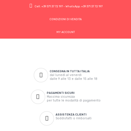
Cell.
+39 371 37 72 197
- WhatsApp.
+39 371 37 72 197
CONDIZIONI DI VENDITA
MY ACCOUNT
CONSEGNA IN TUTTA ITALIA
dal lunedì al venerdì
dalle 9 alle 13 e dalle 15 alle 18
PAGAMENTI SICURI
Massima sicurezza
per tutte le modalità di pagamento
ASSISTENZA CLIENTI
Soddisfatti o rimborsati