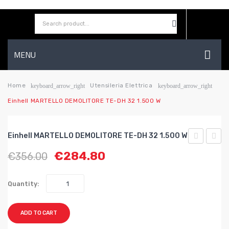
MENU
HOME
Home
Utensileria Elettrica
keyboard_arrow_right
keyboard_arrow_right
Einhell MARTELLO DEMOLITORE TE-DH 32 1.500 W
AZIENDA
SHOP
Einhell MARTELLO DEMOLITORE TE-DH 32 1.500 W
CONTATTI
MANDRINO
MART
€
284.80
€
356.00
AUTOSERR
TASS
WISHLIST
Attacco
RT-
Quantity:
SDS-
RH
Plus
32
ADD TO CART
1/2×20
1.250