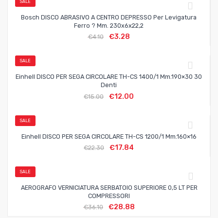
SALE
Bosch DISCO ABRASIVO A CENTRO DEPRESSO Per Levigatura
Ferro ? Mm. 230x6x22,2
€
3.28
€
4.10
SALE
Einhell DISCO PER SEGA CIRCOLARE TH-CS 1400/1 Mm.190×30 30
Denti
€
12.00
€
15.00
SALE
Einhell DISCO PER SEGA CIRCOLARE TH-CS 1200/1 Mm.160×16
€
17.84
€
22.30
SALE
AEROGRAFO VERNICIATURA SERBATOIO SUPERIORE 0,5 LT PER
COMPRESSORI
€
28.88
€
36.10