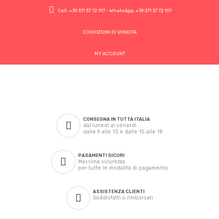
Cell.
+39 371 37 72 197
- WhatsApp.
+39 371 37 72 197
CONDIZIONI DI VENDITA
MY ACCOUNT
CONSEGNA IN TUTTA ITALIA
dal lunedì al venerdì
dalle 9 alle 13 e dalle 15 alle 18
PAGAMENTI SICURI
Massima sicurezza
per tutte le modalità di pagamento
ASSISTENZA CLIENTI
Soddisfatti o rimborsati