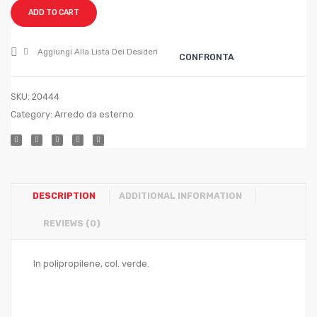
25
1,5×3
ADD TO CART
altezza
mt.
Aggiungi Alla Lista Dei Desideri
CONFRONTA
1PREZZO
AL
SKU:
20444
MQ
Category:
Arredo da esterno
DESCRIPTION
ADDITIONAL INFORMATION
REVIEWS (0)
In polipropilene, col. verde.