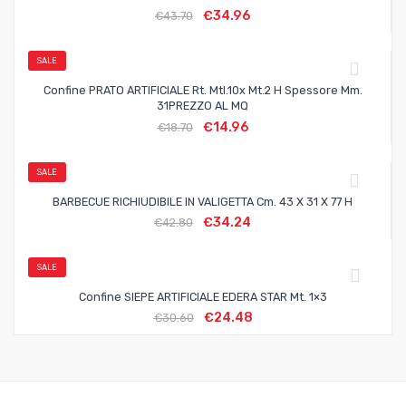
€
34.96
€
43.70
SALE
Confine PRATO ARTIFICIALE Rt. Mtl.10x Mt.2 H Spessore Mm.
31PREZZO AL MQ
€
14.96
€
18.70
SALE
BARBECUE RICHIUDIBILE IN VALIGETTA Cm. 43 X 31 X 77 H
€
34.24
€
42.80
SALE
Confine SIEPE ARTIFICIALE EDERA STAR Mt. 1×3
€
24.48
€
30.60