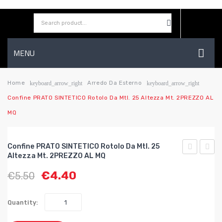
MENU
HOME
Home
Arredo Da Esterno
keyboard_arrow_right
keyboard_arrow_right
Confine PRATO SINTETICO Rotolo Da Mtl. 25 Altezza Mt. 2PREZZO AL
AZIENDA
MQ
SHOP
CONTATTI
Confine PRATO SINTETICO Rotolo Da Mtl. 25
Altezza Mt. 2PREZZO AL MQ
WISHLIST
PRATO
SIEPE
€
4.40
€
5.50
SINTETICO
ARTIF
rotolo
ABET
da
BICO
Quantity:
mtl.
mt.