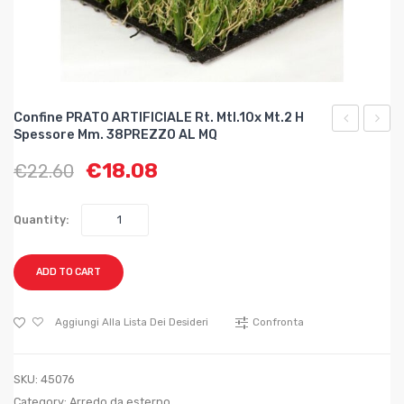
Confine PRATO ARTIFICIALE Rt. Mtl.10x Mt.2 H
Spessore Mm. 38PREZZO AL MQ
PRATO
PRAT
€
18.08
€
22.60
ARTIFICIA
SINTE
Rt.
rotolo
Mtl.10x
da
Quantity:
mt.2
mtl.
h
25
ADD TO CART
spessore
altezz
mm.
mt.
Aggiungi Alla Lista Dei Desideri
Confronta
31PREZZO
1PRE
AL
AL
SKU:
45076
MQ
MQ
Category:
Arredo da esterno