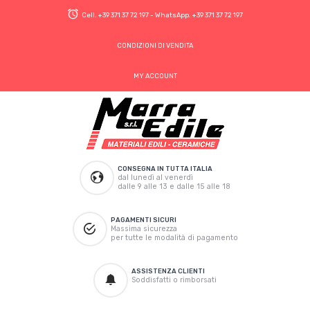
Cell.
+39 371 37 72 197
- WhatsApp.
+39 371 37 72 197
CONDIZIONI DI VENDITA
MY ACCOUNT
CONSEGNA IN TUTTA ITALIA
dal lunedì al venerdì
dalle 9 alle 13 e dalle 15 alle 18
PAGAMENTI SICURI
Massima sicurezza
per tutte le modalità di pagamento
ASSISTENZA CLIENTI
Soddisfatti o rimborsati