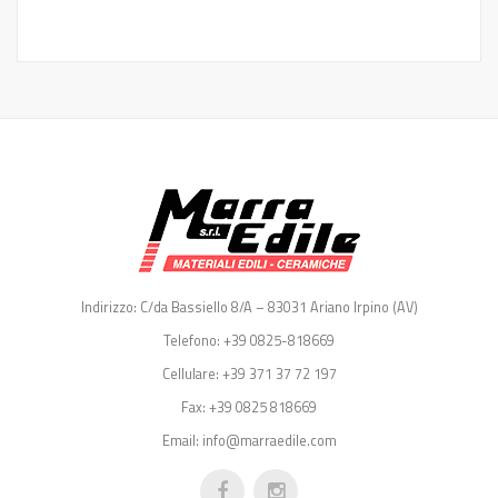
Indirizzo: C/da Bassiello 8/A – 83031 Ariano Irpino (AV)
Telefono: +39 0825-818669
Cellulare: +39 371 37 72 197
Fax: +39 0825 818669
Email: info@marraedile.com