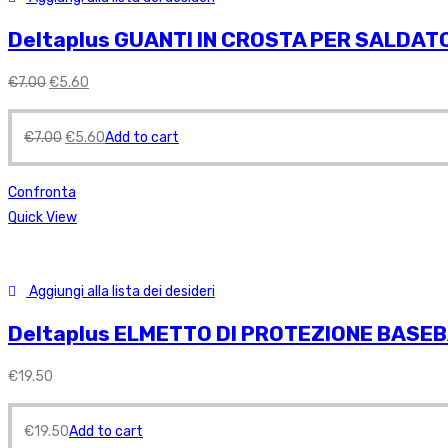
Deltaplus GUANTI IN CROSTA PER SALDATORE
€
7.00
€
5.60
€
7.00
€
5.60
Add to cart
Confronta
Quick View
Aggiungi alla lista dei desideri
Deltaplus ELMETTO DI PROTEZIONE BASEBAL
€
19.50
€
19.50
Add to cart