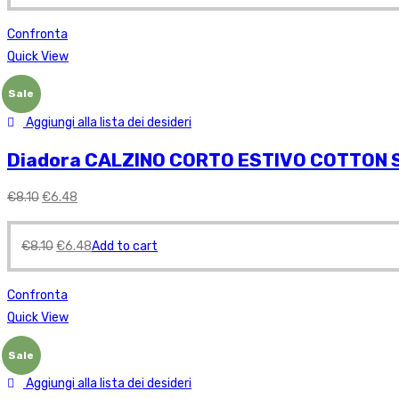
Confronta
Quick View
Sale
Aggiungi alla lista dei desideri
Diadora CALZINO CORTO ESTIVO COTTON 
€
8.10
€
6.48
€
8.10
€
6.48
Add to cart
Confronta
Quick View
Sale
Aggiungi alla lista dei desideri