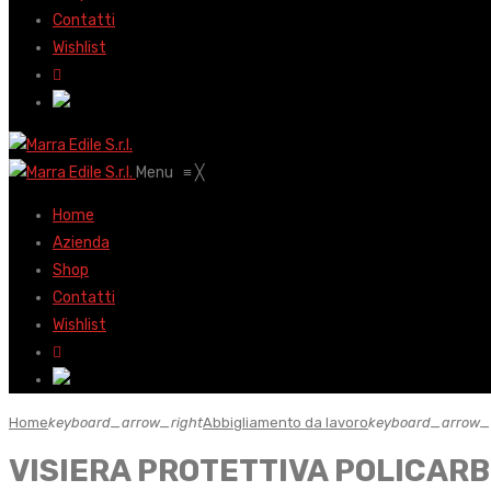
Contatti
Wishlist
Menu
≡
╳
Home
Azienda
Shop
Contatti
Wishlist
Home
keyboard_arrow_right
Abbigliamento da lavoro
keyboard_arrow_
VISIERA PROTETTIVA POLICAR