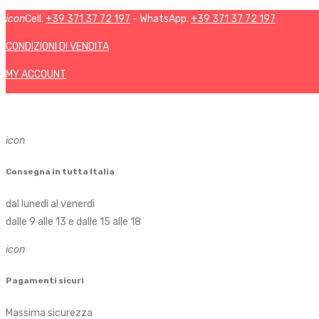
icon
Cell.
+39 371 37 72 197
- WhatsApp.
+39 371 37 72 197
CONDIZIONI DI VENDITA
MY ACCOUNT
icon
Consegna in tutta Italia
dal lunedì al venerdì
dalle 9 alle 13 e dalle 15 alle 18
icon
Pagamenti sicuri
Massima sicurezza