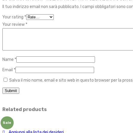
Il tuo indirizzo email non sarà pubblicato.
I campi obbligatori sono c
Your rating
*
Your review
*
Name
*
Email
*
Salva il mio nome, email e sito web in questo browser per la pr
Related products
Sale
Aggiungi alla lista dei desideri