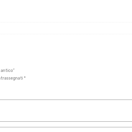
 antico”
ontrassegnati
*