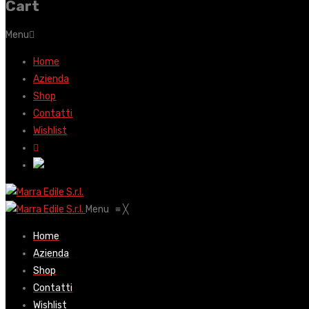
Cart
Menu
Home
Azienda
Shop
Contatti
Wishlist
Menu
≡
╳
Home
Azienda
Shop
Contatti
Wishlist