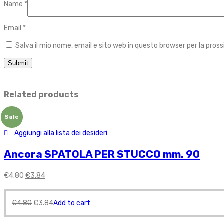
Name
*
Email
*
Salva il mio nome, email e sito web in questo browser per la pr
Related products
Sale
Aggiungi alla lista dei desideri
Ancora SPATOLA PER STUCCO mm. 90
€
4.80
€
3.84
€
4.80
€
3.84
Add to cart