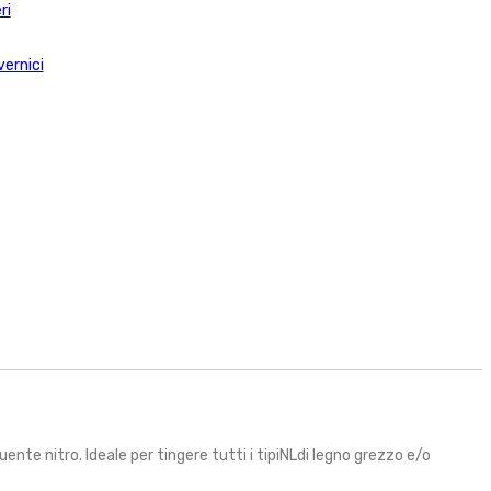
ri
vernici
ente nitro. Ideale per tingere tutti i tipiNLdi legno grezzo e/o