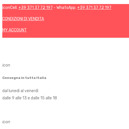
icon
Cell.
+39 371 37 72 197
- WhatsApp.
+39 371 37 72 197
CONDIZIONI DI VENDITA
MY ACCOUNT
icon
Consegna in tutta Italia
dal lunedì al venerdì
dalle 9 alle 13 e dalle 15 alle 18
icon