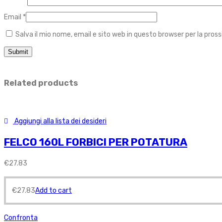
Email
*
Salva il mio nome, email e sito web in questo browser per la pr
Related products
Aggiungi alla lista dei desideri
FELCO 160L FORBICI PER POTATURA
€
27.83
€
27.83
Add to cart
Confronta