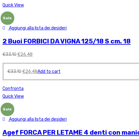
Quick View
Sale
Aggiungi alla lista dei desideri
2 Buoi FORBICI DA VIGNA 125/18 S cm. 18
€
33.10
€
26.48
€
33.10
€
26.48
Add to cart
Confronta
Quick View
Sale
Aggiungi alla lista dei desideri
Agef FORCA PER LETAME 4 denti con mani