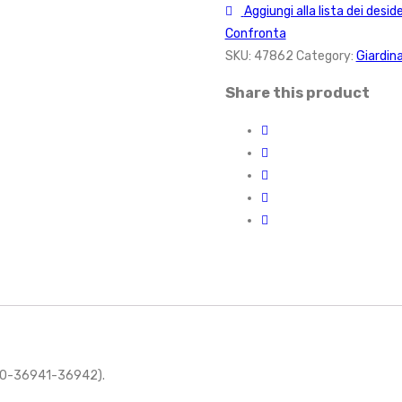
Aggiungi alla lista dei deside
Confronta
SKU:
47862
Category:
Giardina
Share this product
6940-36941-36942).