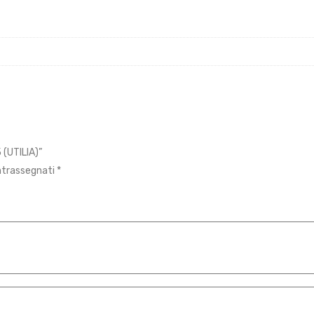
 (UTILIA)”
ontrassegnati
*