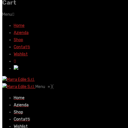
Cart
Menu
Home
Azienda
Shop
Contatti
Wishlist
Menu
≡
╳
Home
Azienda
Shop
Contatti
Wishlist