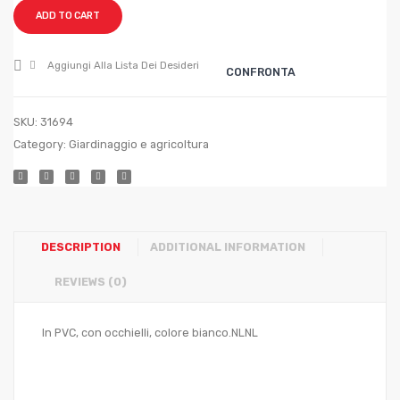
Col.
Col.
ADD TO CART
Bianco
Bianc
mt.
mt.
Aggiungi Alla Lista Dei Desideri
CONFRONTA
3,5×4
3×3,5
SKU:
31694
Category:
Giardinaggio e agricoltura
DESCRIPTION
ADDITIONAL INFORMATION
REVIEWS (0)
In PVC, con occhielli, colore bianco.NLNL