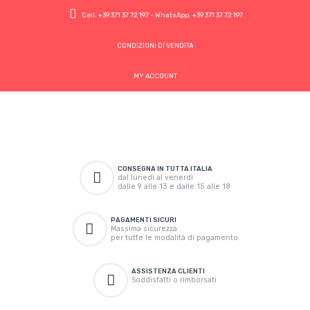
Cell.
+39 371 37 72 197
- WhatsApp.
+39 371 37 72 197
CONDIZIONI DI VENDITA
MY ACCOUNT
CONSEGNA IN TUTTA ITALIA
dal lunedì al venerdì
dalle 9 alle 13 e dalle 15 alle 18
PAGAMENTI SICURI
Massima sicurezza
per tutte le modalità di pagamento
ASSISTENZA CLIENTI
Soddisfatti o rimborsati