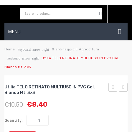
MENU
HOME
Home
Giardinaggio E Agricoltura
keyboard_arrow_right
Utilia TELO RETINATO MULTIUSO IN PVC Col.
keyboard_arrow_right
AZIENDA
Bianco Mt. 3×3
SHOP
CONTATTI
Utilia TELO RETINATO MULTIUSO IN PVC Col.
Bianco Mt. 3×3
WISHLIST
TELO
TELO
€
8.40
€
10.50
RETINATO
RETI
MULTIUSO
MULT
IN
IN
Quantity:
PVC
PVC