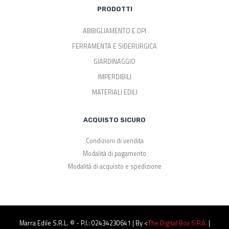
PRODOTTI
ABBIGLIAMENTO E DPI
FERRAMENTA E SIDERURGICA
GIARDINAGGIO
IMPERDIBILI
MATERIALI EDILI
ACQUISTO SICURO
Condizioni di vendita
Modalità di pagamento
Modalità di acquisto e spedizione
Marra Edile S.r.l. © - P.I.: 02434230641 | By <
The Digital Box S.p.a.
|