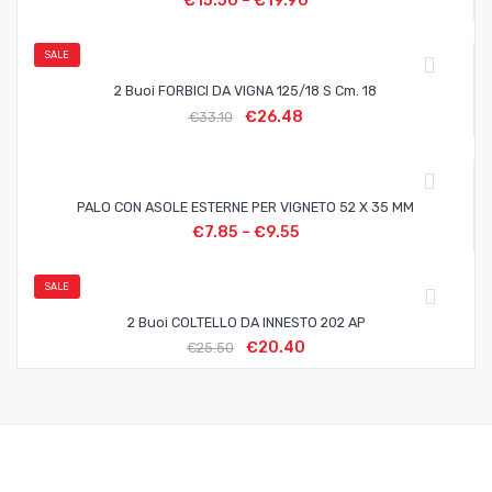
€
15.50
–
€
19.90
SALE
2 Buoi FORBICI DA VIGNA 125/18 S Cm. 18
€
26.48
€
33.10
PALO CON ASOLE ESTERNE PER VIGNETO 52 X 35 MM
€
7.85
–
€
9.55
SALE
2 Buoi COLTELLO DA INNESTO 202 AP
€
20.40
€
25.50