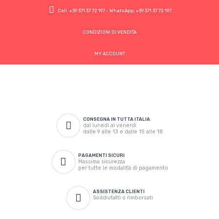
Cell.
+39 371 37 72 197
- WhatsApp.
+39 371 37 72 197
CONDIZIONI DI VENDITA
MY ACCOUNT
CONSEGNA IN TUTTA ITALIA
dal lunedì al venerdì
dalle 9 alle 13 e dalle 15 alle 18
PAGAMENTI SICURI
Massima sicurezza
per tutte le modalità di pagamento
ASSISTENZA CLIENTI
Soddisfatti o rimborsati