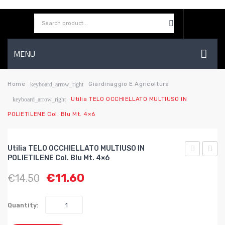
MENU
HOME
Home
Giardinaggio E Agricoltura
keyboard_arrow_right
Utilia TELO OCCHIELLATO MULTIUSO IN
keyboard_arrow_right
AZIENDA
POLIETILENE Col. Blu Mt. 4×6
SHOP
CONTATTI
Utilia TELO OCCHIELLATO MULTIUSO IN
POLIETILENE Col. Blu Mt. 4×6
WISHLIST
TELO
TELO
€
11.60
€
14.50
OCCHIELL
OCCH
MULTIUSO
MULT
IN
IN
Quantity:
POLIETILE
POLIE