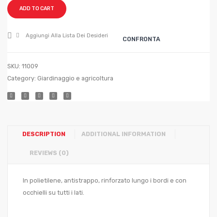
Col.
Col.
ADD TO CART
Blu
Blu
mt.
mt.
Aggiungi Alla Lista Dei Desideri
CONFRONTA
4×5
5×6
SKU:
11009
Category:
Giardinaggio e agricoltura
DESCRIPTION
ADDITIONAL INFORMATION
REVIEWS (0)
In polietilene, antistrappo, rinforzato lungo i bordi e con
occhielli su tutti i lati.