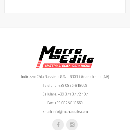
Indirizzo: C/da Bassiello 8/A – 83031 Ariano Irpino (AV)
Telefono: +39 0825-818669
Cellulare: +39 371 37 72 197
Fax: +39 0825 818669
Email: info@marraedile.com