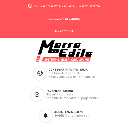
Cell.
+39 371 37 72 197
- WhatsApp.
+39 371 37 72 197
CONDIZIONI DI VENDITA
MY ACCOUNT
CONSEGNA IN TUTTA ITALIA
dal lunedì al venerdì
dalle 9 alle 13 e dalle 15 alle 18
PAGAMENTI SICURI
Massima sicurezza
per tutte le modalità di pagamento
ASSISTENZA CLIENTI
Soddisfatti o rimborsati