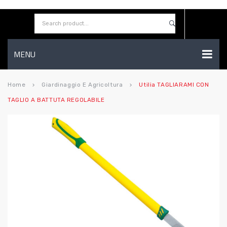
MENU
HOME
Home
Giardinaggio E Agricoltura
Utilia TAGLIARAMI CON
keyboard_arrow_right
keyboard_arrow_right
TAGLIO A BATTUTA REGOLABILE
AZIENDA
SHOP
CONTATTI
WISHLIST