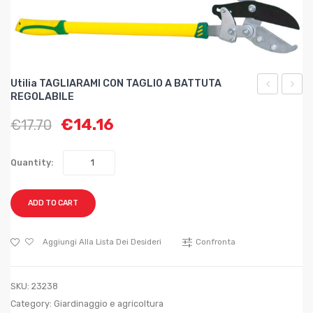
Utilia TAGLIARAMI CON TAGLIO A BATTUTA
REGOLABILE
TAGLIACOR
TAGLI
€
14.16
€
17.70
CON
CON
SEGA
TAGLI
IN
PASS
Quantity:
PLASTICA
E
lama
AMMO
ADD TO CART
mm.
cm.
350
73
Aggiungi Alla Lista Dei Desideri
Confronta
SKU:
23238
Category:
Giardinaggio e agricoltura