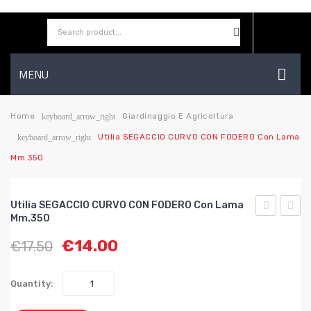
MENU
HOME
Home
Giardinaggio E Agricoltura
keyboard_arrow_right
Utilia SEGACCIO CURVO CON FODERO Con Lama
keyboard_arrow_right
AZIENDA
Mm.350
SHOP
CONTATTI
Utilia SEGACCIO CURVO CON FODERO Con Lama
Mm.350
WISHLIST
SEGACCIO
SEGA
€
14.00
€
17.50
CURVO
CURV
con
REGO
lama
con
Quantity:
mm.380
lama