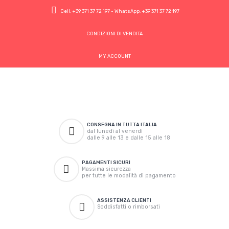
Cell.
+39 371 37 72 197
- WhatsApp.
+39 371 37 72 197
CONDIZIONI DI VENDITA
MY ACCOUNT
CONSEGNA IN TUTTA ITALIA
dal lunedì al venerdì
dalle 9 alle 13 e dalle 15 alle 18
PAGAMENTI SICURI
Massima sicurezza
per tutte le modalità di pagamento
ASSISTENZA CLIENTI
Soddisfatti o rimborsati