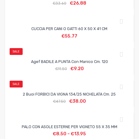
€
26.88
€
33.60
CUCCIA PER CANI O GATTI 60 X 50 X 41 CM
€
55.77
SALE
Agef BADILE A PUNTA Con Manico Cm. 120
€
9.20
€
11.50
SALE
2 Buoi FORBICI DA VIGNA 134/25 NICHELATA Cm. 25
€
38.00
€
47.50
PALO CON ASOLE ESTERNE PER VIGNETO 55 X 35 MM
€
8.50
–
€
13.95