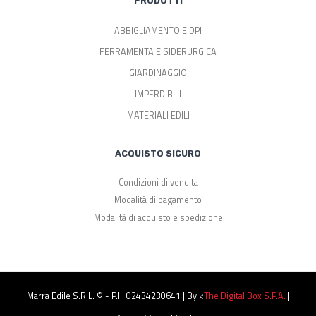
PRODOTTI
ABBIGLIAMENTO E DPI
FERRAMENTA E SIDERURGICA
GIARDINAGGIO
IMPERDIBILI
MATERIALI EDILI
ACQUISTO SICURO
Condizioni di vendita
Modalità di pagamento
Modalità di acquisto e spedizione
Marra Edile S.r.l. © - P.I.: 02434230641 | By <
The Digital Box S.p.a.
|