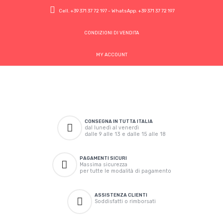
Cell.
+39 371 37 72 197
- WhatsApp.
+39 371 37 72 197
CONDIZIONI DI VENDITA
MY ACCOUNT
CONSEGNA IN TUTTA ITALIA
dal lunedì al venerdì
dalle 9 alle 13 e dalle 15 alle 18
PAGAMENTI SICURI
Massima sicurezza
per tutte le modalità di pagamento
ASSISTENZA CLIENTI
Soddisfatti o rimborsati