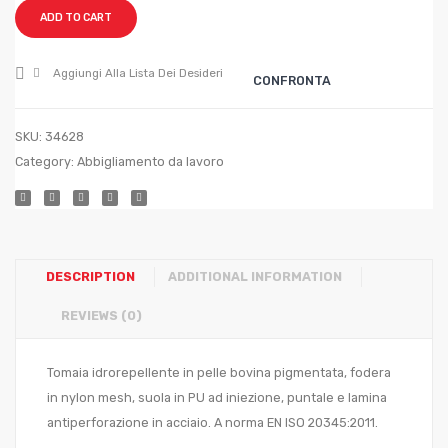
Nero
Nero
ADD TO CART
mis.
mis.
47
39
Aggiungi Alla Lista Dei Desideri
CONFRONTA
SKU:
34628
Category:
Abbigliamento da lavoro
DESCRIPTION
ADDITIONAL INFORMATION
REVIEWS (0)
Tomaia idrorepellente in pelle bovina pigmentata, fodera
in nylon mesh, suola in PU ad iniezione, puntale e lamina
antiperforazione in acciaio. A norma EN ISO 20345:2011.