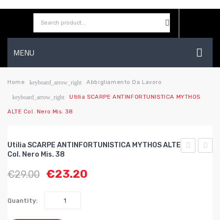
MENU
HOME
Home
Abbigliamento Da Lavoro
keyboard_arrow_right
Utilia SCARPE ANTINFORTUNISTICA MYTHOS
keyboard_arrow_right
AZIENDA
ALTE Col. Nero Mis. 38
SHOP
CONTATTI
Utilia SCARPE ANTINFORTUNISTICA MYTHOS ALTE
Col. Nero Mis. 38
WISHLIST
SCARPE
SCAR
€
23.20
€
29.00
ANTINFOR
ANTI
HERCULES
MYTH
ALTE
ALTE
Quantity:
Col.
Col.