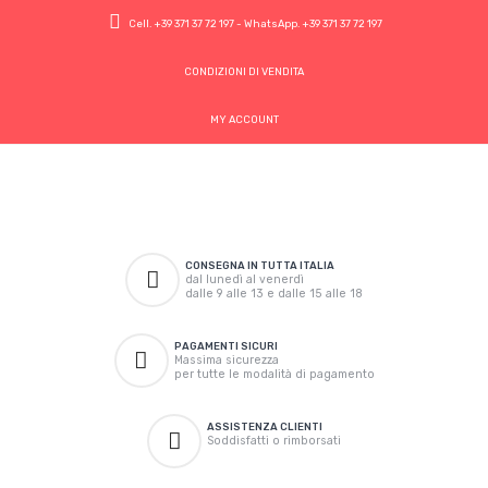
Cell.
+39 371 37 72 197
- WhatsApp.
+39 371 37 72 197
CONDIZIONI DI VENDITA
MY ACCOUNT
CONSEGNA IN TUTTA ITALIA
dal lunedì al venerdì
dalle 9 alle 13 e dalle 15 alle 18
PAGAMENTI SICURI
Massima sicurezza
per tutte le modalità di pagamento
ASSISTENZA CLIENTI
Soddisfatti o rimborsati