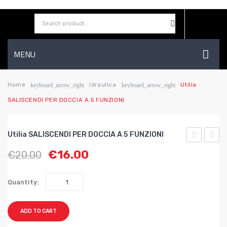
MENU
HOME
Home
Idraulica
Utilia
keyboard_arrow_right
keyboard_arrow_right
SALISCENDI PER DOCCIA A 5 FUNZIONI
AZIENDA
SHOP
Utilia SALISCENDI PER DOCCIA A 5 FUNZIONI
CONTATTI
SALISCEND
SCAR
€
16.00
€
20.00
PER
ANTI
WISHLIST
DOCCIA
ALTE
Quantity:
A 4
PEGA
FUNZIONI
38
ADD TO CART