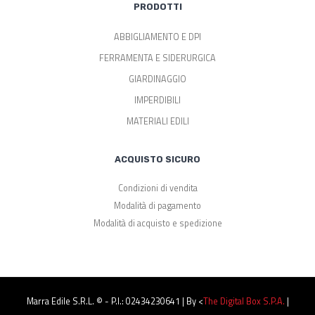
PRODOTTI
ABBIGLIAMENTO E DPI
FERRAMENTA E SIDERURGICA
GIARDINAGGIO
IMPERDIBILI
MATERIALI EDILI
ACQUISTO SICURO
Condizioni di vendita
Modalità di pagamento
Modalità di acquisto e spedizione
Marra Edile S.r.l. © - P.I.: 02434230641 | By <
The Digital Box S.p.a.
|