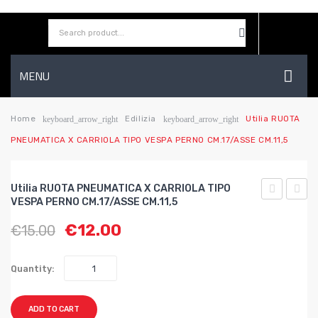
MENU
HOME
Home
Edilizia
Utilia RUOTA
keyboard_arrow_right
keyboard_arrow_right
PNEUMATICA X CARRIOLA TIPO VESPA PERNO CM.17/ASSE CM.11,5
AZIENDA
SHOP
Utilia RUOTA PNEUMATICA X CARRIOLA TIPO
CONTATTI
VESPA PERNO CM.17/ASSE CM.11,5
RUOTA
RUOT
€
12.00
€
15.00
PNEUMATI
PNEU
WISHLIST
X
X
CARRIOLA
CARR
Quantity:
MIS.350-
TIPO
8
VESP
ADD TO CART