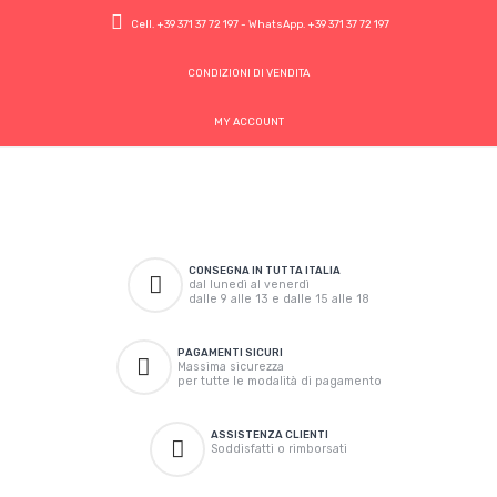
Cell.
+39 371 37 72 197
- WhatsApp.
+39 371 37 72 197
CONDIZIONI DI VENDITA
MY ACCOUNT
CONSEGNA IN TUTTA ITALIA
dal lunedì al venerdì
dalle 9 alle 13 e dalle 15 alle 18
PAGAMENTI SICURI
Massima sicurezza
per tutte le modalità di pagamento
ASSISTENZA CLIENTI
Soddisfatti o rimborsati