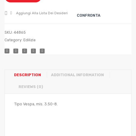
ASSE
PERN
CM.18/PER
CM.20
Aggiungi Alla Lista Dei Desideri
CONFRONTA
CM.26
CM.
15
SKU:
44865
Category:
Edilizia
DESCRIPTION
ADDITIONAL INFORMATION
REVIEWS (0)
Tipo Vespa, mis. 3.50-8.