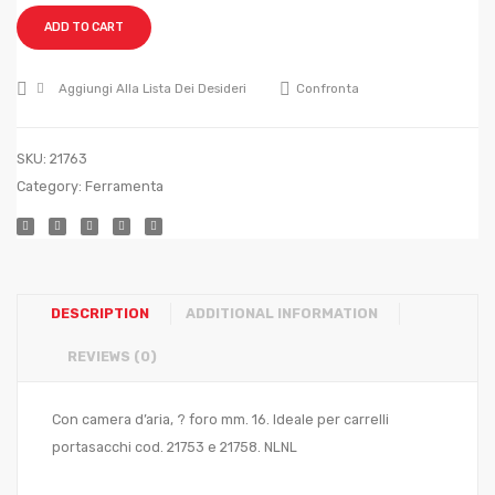
CARRELLI
CARR
ADD TO CART
PORTASAC
PORT
?
CON
Aggiungi Alla Lista Dei Desideri
Confronta
mm.250
CUSCI
?
SKU:
21763
mm.2
Category:
Ferramenta
DESCRIPTION
ADDITIONAL INFORMATION
REVIEWS (0)
Con camera d’aria, ? foro mm. 16. Ideale per carrelli
portasacchi cod. 21753 e 21758. NLNL