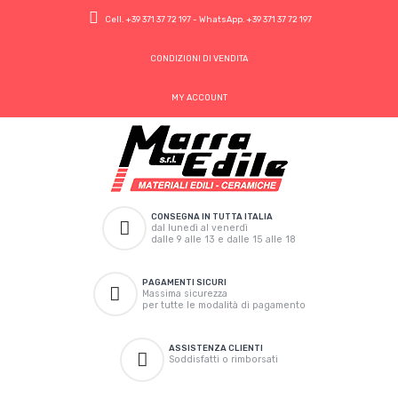
Cell.
+39 371 37 72 197
- WhatsApp.
+39 371 37 72 197
CONDIZIONI DI VENDITA
MY ACCOUNT
CONSEGNA IN TUTTA ITALIA
dal lunedì al venerdì
dalle 9 alle 13 e dalle 15 alle 18
PAGAMENTI SICURI
Massima sicurezza
per tutte le modalità di pagamento
ASSISTENZA CLIENTI
Soddisfatti o rimborsati