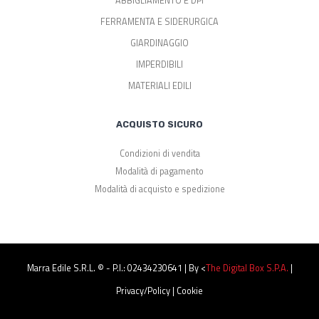
ABBIGLIAMENTO E DPI
FERRAMENTA E SIDERURGICA
GIARDINAGGIO
IMPERDIBILI
MATERIALI EDILI
ACQUISTO SICURO
Condizioni di vendita
Modalità di pagamento
Modalità di acquisto e spedizione
Marra Edile S.r.l. © - P.I.: 02434230641 | By <
The Digital Box S.p.a.
|
Privacy/Policy
|
Cookie