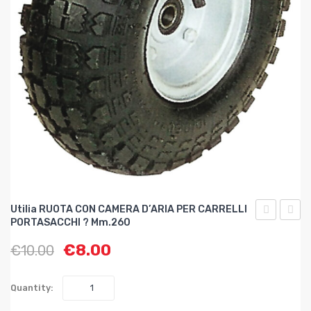
Utilia RUOTA CON CAMERA D’ARIA PER CARRELLI
PORTASACCHI ? Mm.260
RUOTA
RUOT
€
8.00
€
10.00
CON
CON
CAMERA
CAME
D’ARIA
D’ARI
Quantity:
PER
PER