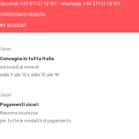
icon
Cell.
+39 371 37 72 197
- WhatsApp.
+39 371 37 72 197
CONDIZIONI DI VENDITA
MY ACCOUNT
icon
Consegna in tutta Italia
dal lunedì al venerdì
dalle 9 alle 13 e dalle 15 alle 18
icon
Pagamenti sicuri
Massima sicurezza
per tutte le modalità di pagamento