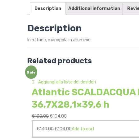
Description
Additional information
Revi
Description
In ottone, manopola in alluminio.
Related products
Sale
Aggiungi alla lista dei desideri
Atlantic SCALDACQUA E
36,7X28,1×39,6 h
€
130.00
€
104.00
€
130.00
€
104.00
Add to cart