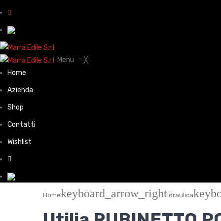
Menu
≡
╳
Home
Azienda
Shop
Contatti
Wishlist
keyboard_arrow_right
keybo
Home
Idraulica
Utilia RUBINETTO 