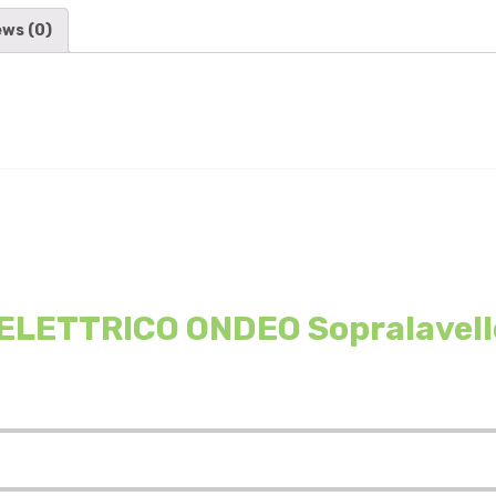
ews (0)
LETTRICO ONDEO Sopralavello 