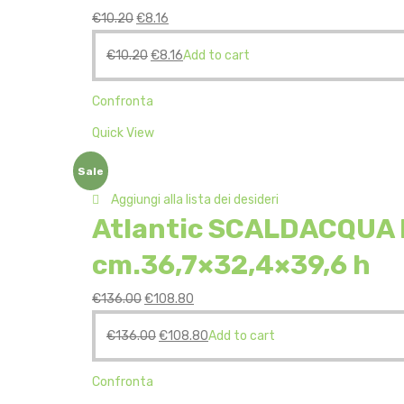
€
10.20
€
8.16
€
10.20
€
8.16
Add to cart
Confronta
Quick View
Sale
Aggiungi alla lista dei desideri
Atlantic SCALDACQUA E
cm.36,7×32,4×39,6 h
€
136.00
€
108.80
€
136.00
€
108.80
Add to cart
Confronta