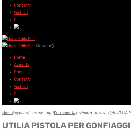
Contatti
Wishlist
Menu
≡
╳
Home
Azienda
Shop
Contatti
Wishlist
Home
keyboard_arrow_right
Ferramenta
keyboard_arrow_right
UTILIA 
UTILIA PISTOLA PER GONFIAGG