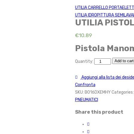
UTILIA CARRELLO PORTAELET
UTILIA IDROPITTURA SEMILAVA
UTILIA PISTO
€
10.89
Pistola Manom
Add to cart
Quantity:
Aggiungi alla lista dei deside
Confronta
SKU:
B016DXEMHY
Categories
PNEUMATICI
Share this product