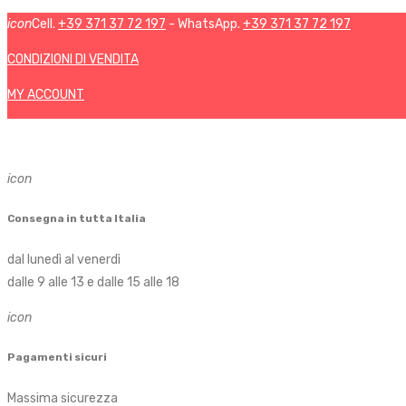
icon
Cell.
+39 371 37 72 197
- WhatsApp.
+39 371 37 72 197
CONDIZIONI DI VENDITA
MY ACCOUNT
icon
Consegna in tutta Italia
dal lunedì al venerdì
dalle 9 alle 13 e dalle 15 alle 18
icon
Pagamenti sicuri
Massima sicurezza