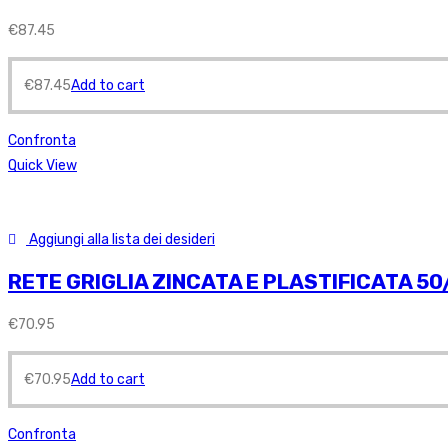
€
87.45
€
87.45
Add to cart
Confronta
Quick View
Aggiungi alla lista dei desideri
RETE GRIGLIA ZINCATA E PLASTIFICATA 50
€
70.95
€
70.95
Add to cart
Confronta