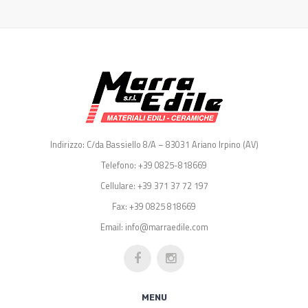
Indirizzo: C/da Bassiello 8/A – 83031 Ariano Irpino (AV)
Telefono: +39 0825-818669
Cellulare: +39 371 37 72 197
Fax: +39 0825 818669
Email: info@marraedile.com
MENU