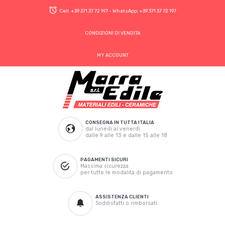
Cell.
+39 371 37 72 197
- WhatsApp.
+39 371 37 72 197
CONDIZIONI DI VENDITA
MY ACCOUNT
CONSEGNA IN TUTTA ITALIA
dal lunedì al venerdì
dalle 9 alle 13 e dalle 15 alle 18
PAGAMENTI SICURI
Massima sicurezza
per tutte le modalità di pagamento
ASSISTENZA CLIENTI
Soddisfatti o rimborsati