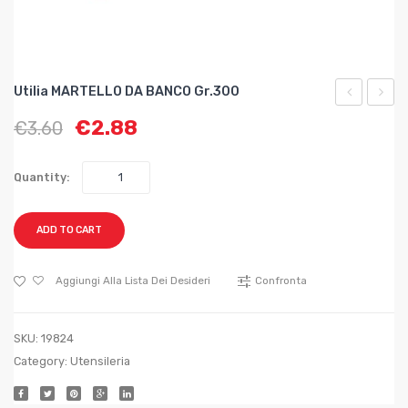
Utilia MARTELLO DA BANCO Gr.300
MARTELLO
MART
€
2.88
€
3.60
ACCETTA
DA
gr.
BANC
Quantity:
600
Gr.400
ADD TO CART
Aggiungi Alla Lista Dei Desideri
Confronta
SKU:
19824
Category:
Utensileria