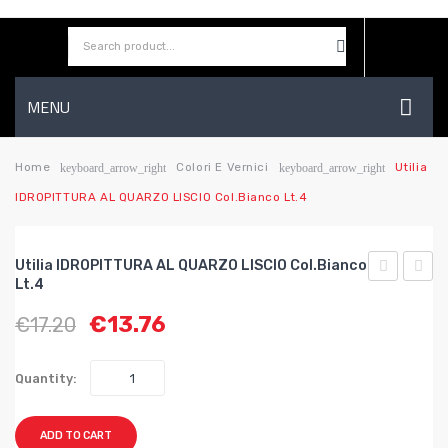
MENU
HOME
Home
Colori E Vernici
Utilia
keyboard_arrow_right
keyboard_arrow_right
IDROPITTURA AL QUARZO LISCIO Col.Bianco Lt.4
AZIENDA
SHOP
Utilia IDROPITTURA AL QUARZO LISCIO Col.Bianco
CONTATTI
Lt.4
IDROPITT
IDRO
€
13.76
€
17.20
AL
COTT
WISHLIST
QUARZO
E
LISCIO
MATT
Quantity:
col.Bianco
ROSS
Lt.14
CAMI
ADD TO CART