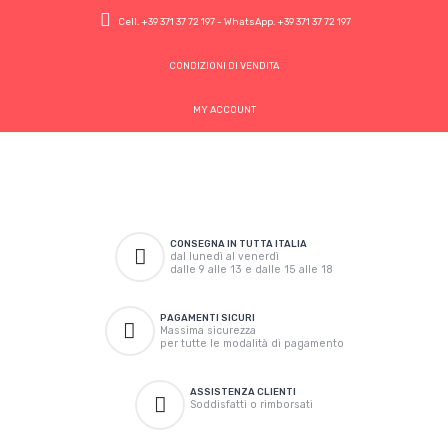
Cell.
+39 371 37 72 197
- WhatsApp.
+39 371 37 72 197
CONDIZIONI DI VENDITA
MY ACCOUNT
CONSEGNA IN TUTTA ITALIA
dal lunedì al venerdì
dalle 9 alle 13 e dalle 15 alle 18
PAGAMENTI SICURI
Massima sicurezza
per tutte le modalità di pagamento
ASSISTENZA CLIENTI
Soddisfatti o rimborsati