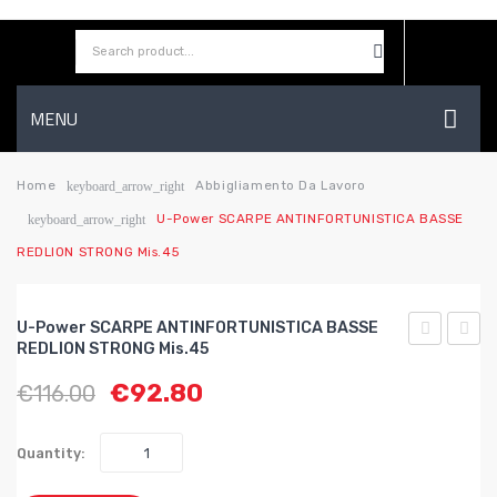
MENU
HOME
Home
Abbigliamento Da Lavoro
keyboard_arrow_right
U-Power SCARPE ANTINFORTUNISTICA BASSE
keyboard_arrow_right
AZIENDA
REDLION STRONG Mis.45
SHOP
CONTATTI
U-Power SCARPE ANTINFORTUNISTICA BASSE
REDLION STRONG Mis.45
WISHLIST
Power
Power
€
92.80
€
116.00
SCARPE
SCAR
ANTINFOR
ANTI
BASSE
BASS
Quantity:
REDLION
REDL