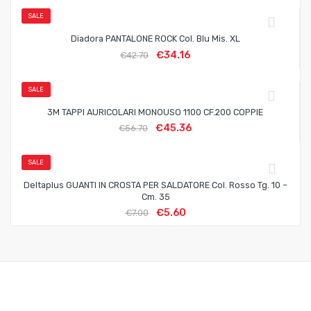
SALE
Diadora PANTALONE ROCK Col. Blu Mis. XL
€
34.16
€
42.70
SALE
3M TAPPI AURICOLARI MONOUSO 1100 CF.200 COPPIE
€
45.36
€
56.70
SALE
Deltaplus GUANTI IN CROSTA PER SALDATORE Col. Rosso Tg. 10 –
Cm. 35
€
5.60
€
7.00