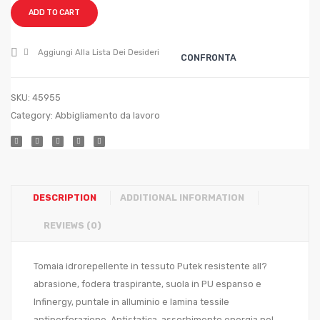
STRONG
STRO
ADD TO CART
mis.44
mis.4
Aggiungi Alla Lista Dei Desideri
CONFRONTA
SKU:
45955
Category:
Abbigliamento da lavoro
DESCRIPTION
ADDITIONAL INFORMATION
REVIEWS (0)
Tomaia idrorepellente in tessuto Putek resistente all?
abrasione, fodera traspirante, suola in PU espanso e
Infinergy, puntale in alluminio e lamina tessile
antiperforazione. Antistatica, assorbimento energia nel