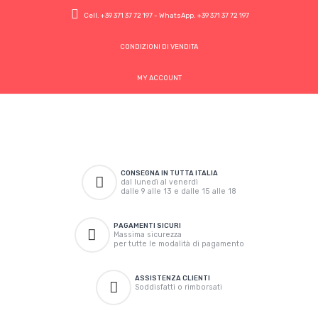
Cell.
+39 371 37 72 197
- WhatsApp.
+39 371 37 72 197
CONDIZIONI DI VENDITA
MY ACCOUNT
CONSEGNA IN TUTTA ITALIA
dal lunedì al venerdì
dalle 9 alle 13 e dalle 15 alle 18
PAGAMENTI SICURI
Massima sicurezza
per tutte le modalità di pagamento
ASSISTENZA CLIENTI
Soddisfatti o rimborsati