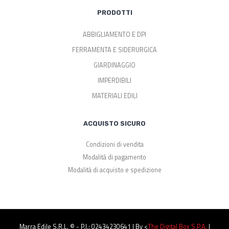
PRODOTTI
ABBIGLIAMENTO E DPI
FERRAMENTA E SIDERURGICA
GIARDINAGGIO
IMPERDIBILI
MATERIALI EDILI
ACQUISTO SICURO
Condizioni di vendita
Modalità di pagamento
Modalità di acquisto e spedizione
Marra Edile S.r.l. © - P.I.: 02434230641 | By <
The Digital Box S.p.a.
|