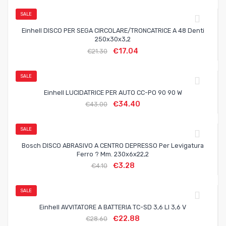
SALE
Einhell DISCO PER SEGA CIRCOLARE/TRONCATRICE A 48 Denti
250x30x3,2
€
17.04
€
21.30
SALE
Einhell LUCIDATRICE PER AUTO CC-PO 90 90 W
€
34.40
€
43.00
SALE
Bosch DISCO ABRASIVO A CENTRO DEPRESSO Per Levigatura
Ferro ? Mm. 230x6x22,2
€
3.28
€
4.10
SALE
Einhell AVVITATORE A BATTERIA TC-SD 3,6 LI 3,6 V
€
22.88
€
28.60