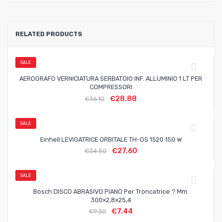
RELATED PRODUCTS
SALE
AEROGRAFO VERNICIATURA SERBATOIO INF. ALLUMINIO 1 LT PER
COMPRESSORI
€
28.88
€
36.10
SALE
Einhell LEVIGATRICE ORBITALE TH-OS 1520 150 W
€
27.60
€
34.50
SALE
Bosch DISCO ABRASIVO PIANO Per Troncatrice ? Mm.
300×2,8×25,4
€
7.44
€
9.30