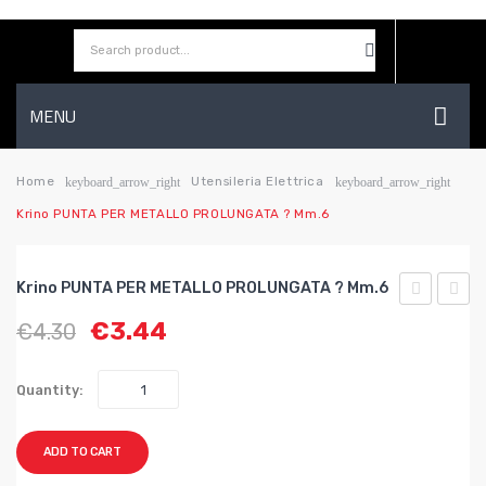
MENU
HOME
Home
Utensileria Elettrica
keyboard_arrow_right
keyboard_arrow_right
Krino PUNTA PER METALLO PROLUNGATA ? Mm.6
AZIENDA
SHOP
Krino PUNTA PER METALLO PROLUNGATA ? Mm.6
CONTATTI
PUNTA
PUNT
€
3.44
€
4.30
PER
PER
WISHLIST
METALLO
META
Quantity:
PROLUNGA
PROL
?
?
ADD TO CART
mm.5,75
mm.6,