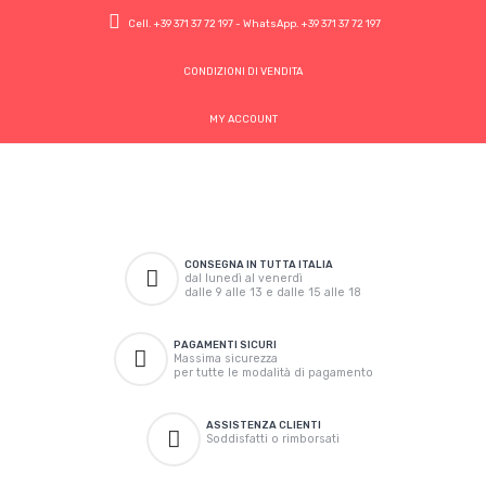
Cell.
+39 371 37 72 197
- WhatsApp.
+39 371 37 72 197
CONDIZIONI DI VENDITA
MY ACCOUNT
CONSEGNA IN TUTTA ITALIA
dal lunedì al venerdì
dalle 9 alle 13 e dalle 15 alle 18
PAGAMENTI SICURI
Massima sicurezza
per tutte le modalità di pagamento
ASSISTENZA CLIENTI
Soddisfatti o rimborsati