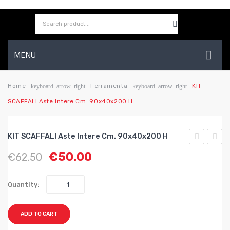
MENU
HOME
Home
Ferramenta
KIT
keyboard_arrow_right
keyboard_arrow_right
SCAFFALI Aste Intere Cm. 90x40x200 H
AZIENDA
SHOP
KIT SCAFFALI Aste Intere Cm. 90x40x200 H
CONTATTI
SCAFFALI
SCAFF
€
50.00
€
62.50
Aste
Aste
WISHLIST
intere
intere
Quantity:
cm.
spess
80x40x200
mm.
ADD TO CART
h
1,5