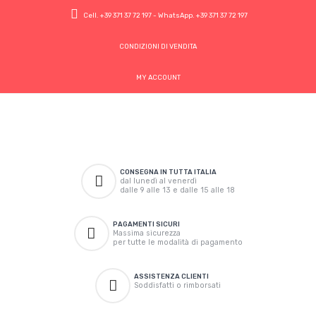
Cell.
+39 371 37 72 197
- WhatsApp.
+39 371 37 72 197
CONDIZIONI DI VENDITA
MY ACCOUNT
CONSEGNA IN TUTTA ITALIA
dal lunedì al venerdì
dalle 9 alle 13 e dalle 15 alle 18
PAGAMENTI SICURI
Massima sicurezza
per tutte le modalità di pagamento
ASSISTENZA CLIENTI
Soddisfatti o rimborsati