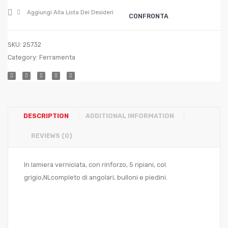
(pi?
Aggiungi Alla Lista Dei Desideri
CONFRONTA
robus
cm.
SKU:
25732
100x4
Category:
Ferramenta
h
DESCRIPTION
ADDITIONAL INFORMATION
REVIEWS (0)
In lamiera verniciata, con rinforzo, 5 ripiani, col.
grigio,NLcompleto di angolari, bulloni e piedini.