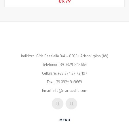
€
9.79
Indirizzo: C/da Bassiello 8/A – 83031 Ariano Irpino (AV)
Telefono: +39 0825-818669
Cellulare: +39 371 37 72 197
Fax: +39 0825 818669
Email: info@marraedile.com
MENU