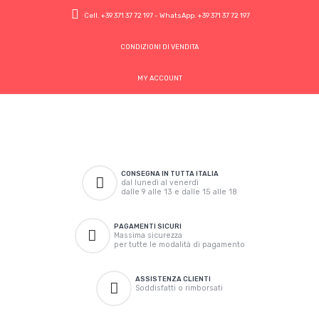
Cell.
+39 371 37 72 197
- WhatsApp.
+39 371 37 72 197
CONDIZIONI DI VENDITA
MY ACCOUNT
CONSEGNA IN TUTTA ITALIA
dal lunedì al venerdì
dalle 9 alle 13 e dalle 15 alle 18
PAGAMENTI SICURI
Massima sicurezza
per tutte le modalità di pagamento
ASSISTENZA CLIENTI
Soddisfatti o rimborsati