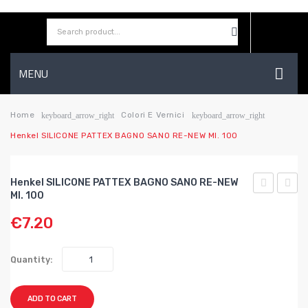
MENU
HOME
Home
Colori E Vernici
keyboard_arrow_right
keyboard_arrow_right
Henkel SILICONE PATTEX BAGNO SANO RE-NEW Ml. 100
AZIENDA
SHOP
Henkel SILICONE PATTEX BAGNO SANO RE-NEW
CONTATTI
Ml. 100
SILICONE
SILIC
€
7.20
PATTEX
PATT
WISHLIST
BAGNI
UNIV
E
TRAS
Quantity:
CUCINE
BLIST
BIANCO
ml.
ADD TO CART