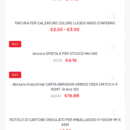
TINTURA PER CALZATURE COLORE LUCIDO NERO D’INFERNO
€
2.50
–
€
3.00
SALE
Ancora SPATOLA PER STUCCO Mm.140
€
6.16
€
7.70
SALE
Abrasivi Industriali CARTA ABRASIVA GRINCO C824 CM.11,5 H X
45MT. Grana 120
€
16.88
€
21.10
ROTOLO DI CARTONE ONDULATO PER IMBALLAGGIO H 100CM 1M X
45M