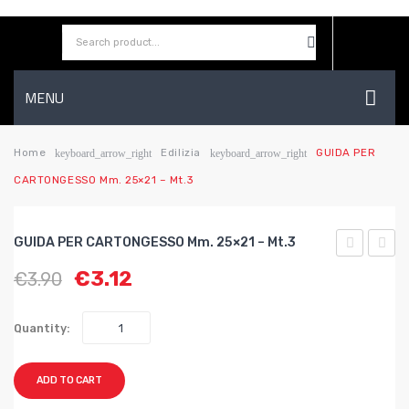
MENU
HOME
Home
Edilizia
GUIDA PER
keyboard_arrow_right
keyboard_arrow_right
CARTONGESSO Mm. 25×21 – Mt.3
AZIENDA
SHOP
GUIDA PER CARTONGESSO Mm. 25×21 – Mt.3
CONTATTI
MONOUSO
PER
€
3.12
€
3.90
IN
CART
WISHLIST
NITRILE
mm.
Quantity:
NITROFLE
30×27
CF.100
mt.3
ADD TO CART
PZ.