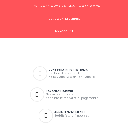
Cell.
+39 371 37 72 197
- WhatsApp.
+39 371 37 72 197
CONDIZIONI DI VENDITA
MY ACCOUNT
CONSEGNA IN TUTTA ITALIA
dal lunedì al venerdì
dalle 9 alle 13 e dalle 15 alle 18
PAGAMENTI SICURI
Massima sicurezza
per tutte le modalità di pagamento
ASSISTENZA CLIENTI
Soddisfatti o rimborsati