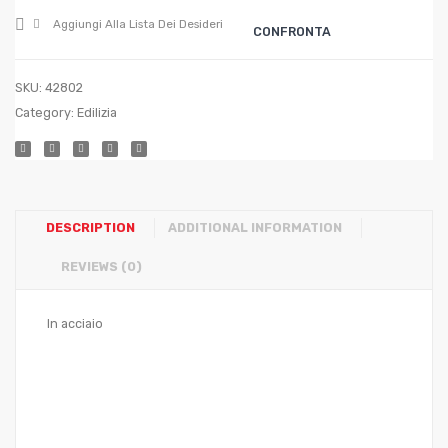
col.
Aggiungi Alla Lista Dei Desideri
CONFRONTA
blu
tg.
SKU:
42802
9,5
Category:
Edilizia
(XL)
DESCRIPTION
ADDITIONAL INFORMATION
REVIEWS (0)
In acciaio