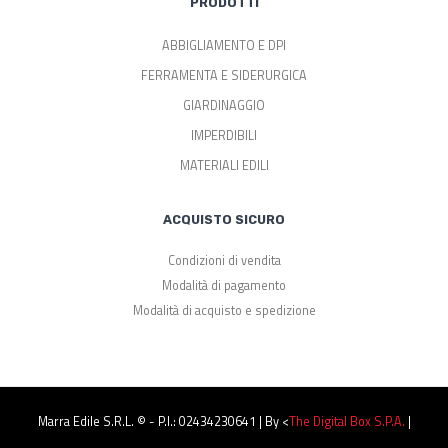
PRODOTTI
ABBIGLIAMENTO E DPI
FERRAMENTA E SIDERURGICA
GIARDINAGGIO
IMPERDIBILI
MATERIALI EDILI
ACQUISTO SICURO
Condizioni di vendita
Modalità di pagamento
Modalità di acquisto e spedizione
Marra Edile S.r.l. © - P.I.: 02434230641 | By <
The Digital Box S.p.a.
|