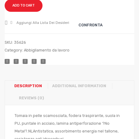
?
Grigio
ADD TO CART
mm.
mis.
300×3,5×3
41
Aggiungi Alla Lista Dei Desideri
CONFRONTA
SKU:
35626
Category:
Abbigliamento da lavoro
DESCRIPTION
ADDITIONAL INFORMATION
REVIEWS (0)
Tomaia in pelle scamosciata, fodera traspirante, suola in
PU, puntale in acciaio, lamina antiperforazione ?No
Metal?.NLAntistatica, assorbimento energia nel tallone,
resistenza agli idrocarburi.