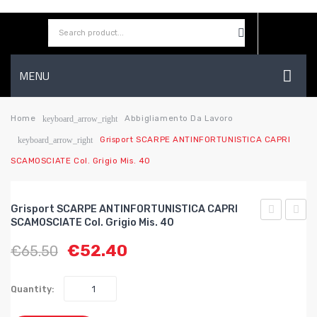
MENU
HOME
Home
Abbigliamento Da Lavoro
keyboard_arrow_right
Grisport SCARPE ANTINFORTUNISTICA CAPRI
keyboard_arrow_right
AZIENDA
SCAMOSCIATE Col. Grigio Mis. 40
SHOP
CONTATTI
Grisport SCARPE ANTINFORTUNISTICA CAPRI
SCAMOSCIATE Col. Grigio Mis. 40
WISHLIST
DISCO
SCAR
€
52.40
€
65.50
ABRASIVO
ANTI
PIANO
CAPRI
per
SCAM
Quantity:
inox
Col.