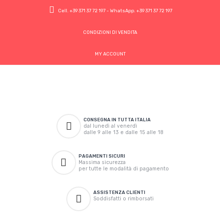
Cell.
+39 371 37 72 197
- WhatsApp.
+39 371 37 72 197
CONDIZIONI DI VENDITA
MY ACCOUNT
CONSEGNA IN TUTTA ITALIA
dal lunedì al venerdì
dalle 9 alle 13 e dalle 15 alle 18
PAGAMENTI SICURI
Massima sicurezza
per tutte le modalità di pagamento
ASSISTENZA CLIENTI
Soddisfatti o rimborsati