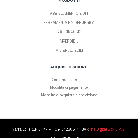
PRODOTTI
ABBIGLIAMENTO E DPI
FERRAMENTA E SIDERURGICA
GIARDINAGGIO
IMPERDIBILI
MATERIALI EDILI
ACQUISTO SICURO
Condizioni di vendita
Modalità di pagamento
Modalità di acquisto e spedizione
Marra Edile S.r.l. © - P.I.: 02434230641 | By <
The Digital Box S.p.a.
|