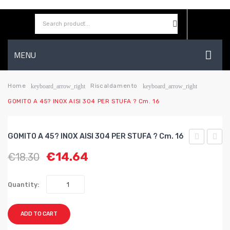
MENU
HOME
Home
Riscaldamento
keyboard_arrow_right
keyboard_arrow_right
GOMITO A 45? INOX AISI 304 PER STUFA ? Cm. 16
AZIENDA
SHOP
GOMITO A 45? INOX AISI 304 PER STUFA ? Cm. 16
CONTATTI
A
A
€
14.64
€
18.30
45?
45?
WISHLIST
INOX
INOX
Quantity:
AISI
AISI
304
304
ADD TO CART
PER
PER