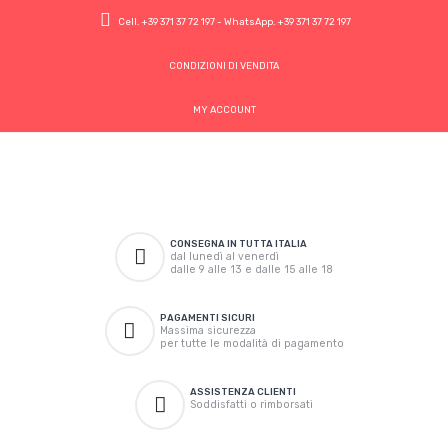
Cell.
+39 371 37 72 197
- WhatsApp.
+39 371 37 72 197
CONDIZIONI DI VENDITA
MY ACCOUNT
CONSEGNA IN TUTTA ITALIA
dal lunedì al venerdì
dalle 9 alle 13 e dalle 15 alle 18
PAGAMENTI SICURI
Massima sicurezza
per tutte le modalità di pagamento
ASSISTENZA CLIENTI
Soddisfatti o rimborsati