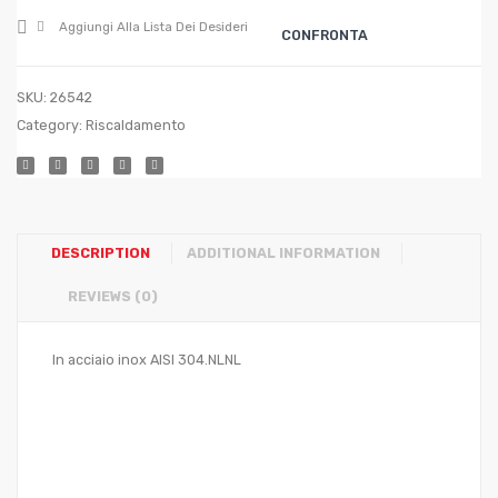
STUFA
STUF
Aggiungi Alla Lista Dei Desideri
CONFRONTA
?
?
cm.
cm.
SKU:
26542
15
18
Category:
Riscaldamento
DESCRIPTION
ADDITIONAL INFORMATION
REVIEWS (0)
In acciaio inox AISI 304.NLNL