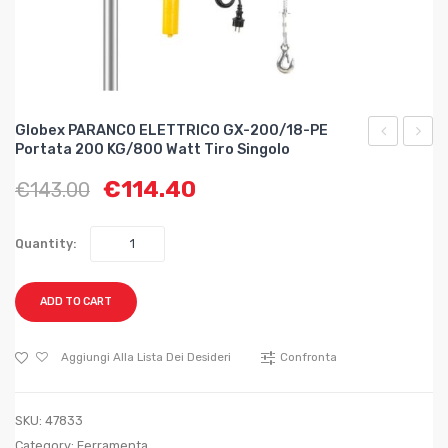
Globex PARANCO ELETTRICO GX-200/18-PE
Portata 200 KG/800 Watt Tiro Singolo
PARANCO
PIST
€
114.40
€
143.00
ELETTRIC
PER
GX-
GONFI
100/12-
max
Quantity:
PE
8
Portata
bar
ADD TO CART
100
KG/450
Aggiungi Alla Lista Dei Desideri
Confronta
Watt
tiro
SKU:
47833
singolo
Category:
Ferramenta