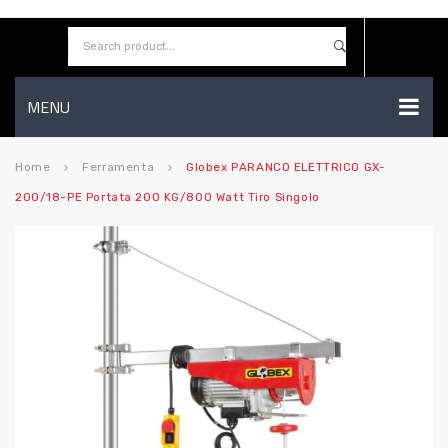
MENU
HOME
Home
Ferramenta
Globex PARANCO ELETTRICO GX-
keyboard_arrow_right
keyboard_arrow_right
200/18-PE Portata 200 KG/800 Watt Tiro Singolo
AZIENDA
SHOP
CONTATTI
WISHLIST