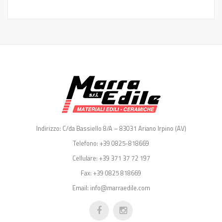
Indirizzo: C/da Bassiello 8/A – 83031 Ariano Irpino (AV)
Telefono: +39 0825-818669
Cellulare: +39 371 37 72 197
Fax: +39 0825 818669
Email: info@marraedile.com