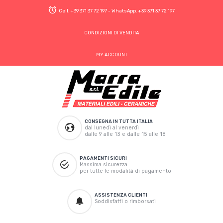
Cell.
+39 371 37 72 197
- WhatsApp.
+39 371 37 72 197
CONDIZIONI DI VENDITA
MY ACCOUNT
CONSEGNA IN TUTTA ITALIA
dal lunedì al venerdì
dalle 9 alle 13 e dalle 15 alle 18
PAGAMENTI SICURI
Massima sicurezza
per tutte le modalità di pagamento
ASSISTENZA CLIENTI
Soddisfatti o rimborsati