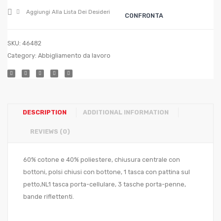
Lt.
Aggiungi Alla Lista Dei Desideri
CONFRONTA
7 +
Lt.
SKU:
46482
24
Category:
Abbigliamento da lavoro
DESCRIPTION
ADDITIONAL INFORMATION
REVIEWS (0)
60% cotone e 40% poliestere, chiusura centrale con
bottoni, polsi chiusi con bottone, 1 tasca con pattina sul
petto,NL1 tasca porta-cellulare, 3 tasche porta-penne,
bande riflettenti.