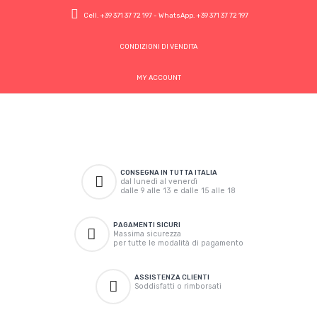
Cell.
+39 371 37 72 197
- WhatsApp.
+39 371 37 72 197
CONDIZIONI DI VENDITA
MY ACCOUNT
CONSEGNA IN TUTTA ITALIA
dal lunedì al venerdì
dalle 9 alle 13 e dalle 15 alle 18
PAGAMENTI SICURI
Massima sicurezza
per tutte le modalità di pagamento
ASSISTENZA CLIENTI
Soddisfatti o rimborsati