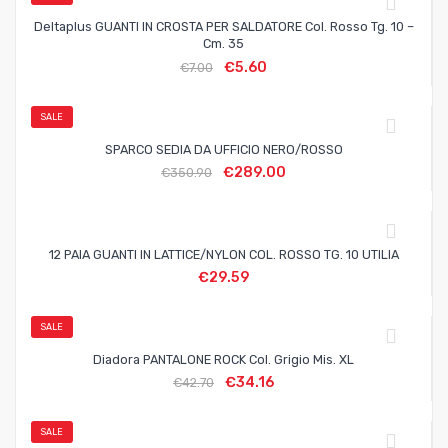
Deltaplus GUANTI IN CROSTA PER SALDATORE Col. Rosso Tg. 10 –
Cm. 35
€
5.60
€
7.00
SALE
SPARCO SEDIA DA UFFICIO NERO/ROSSO
€
289.00
€
350.90
12 PAIA GUANTI IN LATTICE/NYLON COL. ROSSO TG. 10 UTILIA
€
29.59
SALE
Diadora PANTALONE ROCK Col. Grigio Mis. XL
€
34.16
€
42.70
SALE