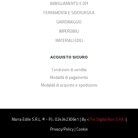
ABBIGLIAMENTO E DPI
FERRAMENTA E SIDERURGICA
GIARDINAGGIO
IMPERDIBILI
MATERIALI EDILI
ACQUISTO SICURO
Condizioni di vendita
Modalità di pagamento
Modalità di acquisto e spedizione
Marra Edile S.r.l. © - P.I.: 02434230641 | By <
The Digital Box S.p.a.
|
Privacy/Policy
|
Cookie