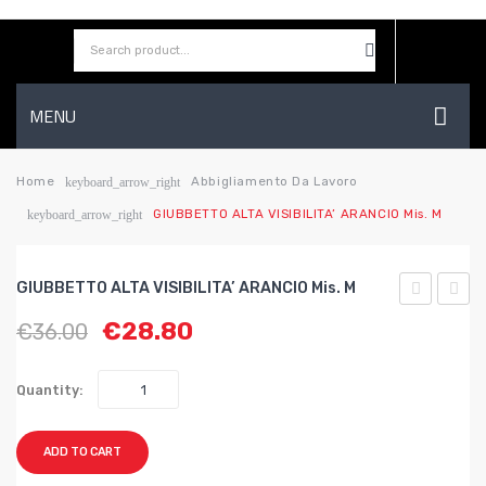
MENU
HOME
Home
Abbigliamento Da Lavoro
keyboard_arrow_right
GIUBBETTO ALTA VISIBILITA’ ARANCIO Mis. M
keyboard_arrow_right
AZIENDA
SHOP
GIUBBETTO ALTA VISIBILITA’ ARANCIO Mis. M
CONTATTI
Style
ALTA
€
28.80
€
36.00
SET
VISIBI
WISHLIST
2
ARAN
Quantity:
BORSE
mis.
TERMICHE
L
ADD TO CART
FIESTA