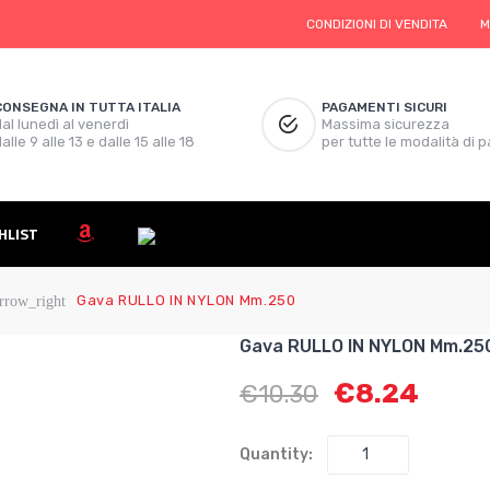
CONDIZIONI DI VENDITA
M
CONSEGNA IN TUTTA ITALIA
PAGAMENTI SICURI
al lunedì al venerdì
Massima sicurezza
alle 9 alle 13 e dalle 15 alle 18
per tutte le modalità di
HLIST
Gava RULLO IN NYLON Mm.250
rrow_right
Gava RULLO IN NYLON Mm.25
€
8.24
€
10.30
Quantity: