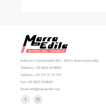
Indirizzo: C/da Bassiello 8/A – 83031 Ariano Irpino (AV)
Telefono: +39 0825-818669
Cellulare: +39 371 37 72 197
Fax: +39 0825 818669
Email: info@marraedile.com