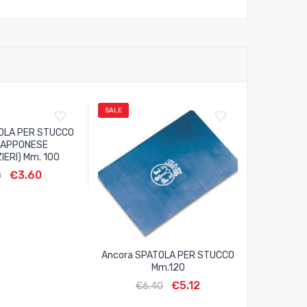
SALE
SALE
OLA PER STUCCO
IAPPONESE
IERI) Mm. 100
€
3.60
0
Ancora SPATOLA PER STUCCO
Abrasivi
Mm.120
ABRASIVA 
H X 4
€
5.12
€
6.40
€
21