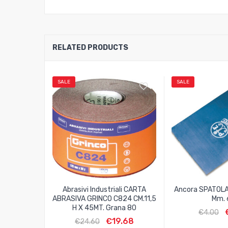
RELATED PRODUCTS
SALE
SALE
Abrasivi Industriali CARTA
Ancora SPATOL
ABRASIVA GRINCO C824 CM.11,5
Mm. 
H X 45MT. Grana 80
€
4.00
€
19.68
€
24.60