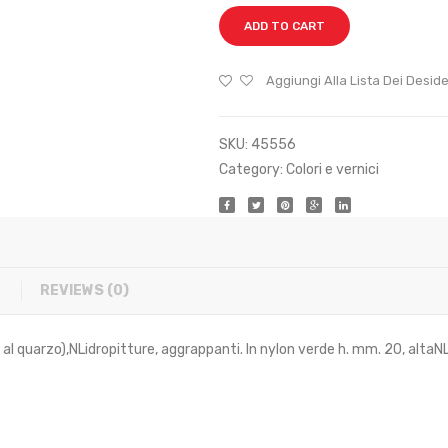
ADD TO CART
Aggiungi Alla Lista Dei Deside
SKU:
45556
Category:
Colori e vernici
REVIEWS (0)
 al quarzo),NLidropitture, aggrappanti. In nylon verde h. mm. 20, altaNL