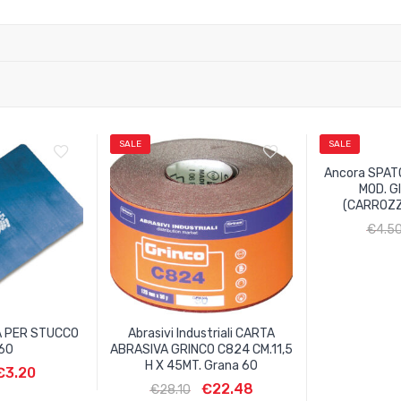
SALE
SALE
Ancora SPAT
MOD. G
(CARROZZ
€
4.5
A PER STUCCO
Abrasivi Industriali CARTA
60
ABRASIVA GRINCO C824 CM.11,5
H X 45MT. Grana 60
€
3.20
€
22.48
€
28.10