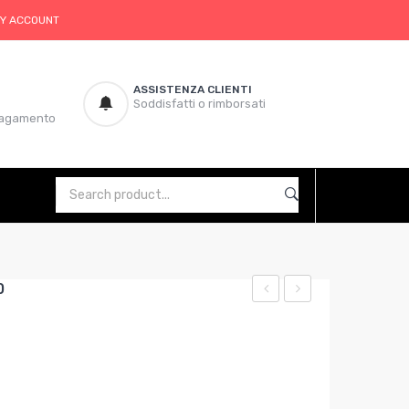
Y ACCOUNT
ASSISTENZA CLIENTI
Soddisfatti o rimborsati
 pagamento
0
RULLO
RULLO
IN
IN
NYLON
SPUGNA
mm.200
A