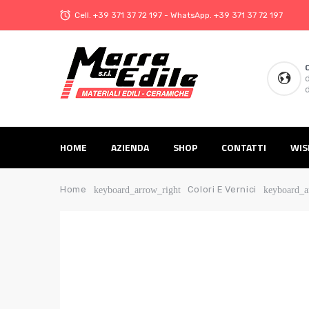
Cell.
+39 371 37 72 197
- WhatsApp.
+39 371 37 72 197
d
d
HOME
AZIENDA
SHOP
CONTATTI
WIS
Home
Colori E Vernici
keyboard_arrow_right
keyboard_a