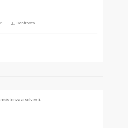
NIDO
D’APE
CON
ri
Confronta
MANICO
mm.
200
resistenza ai solventi.