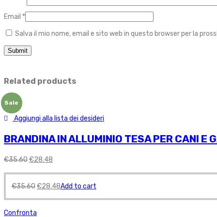
Email
*
Salva il mio nome, email e sito web in questo browser per la pr
Related products
Sale
Aggiungi alla lista dei desideri
BRANDINA IN ALLUMINIO TESA PER CANI E G
€
35.60
€
28.48
€
35.60
€
28.48
Add to cart
Confronta