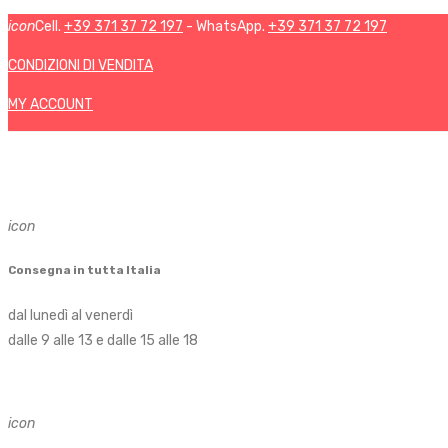
icon
Cell.
+39 371 37 72 197
- WhatsApp.
+39 371 37 72 197
CONDIZIONI DI VENDITA
MY ACCOUNT
icon
Consegna in tutta Italia
dal lunedì al venerdì
dalle 9 alle 13 e dalle 15 alle 18
icon