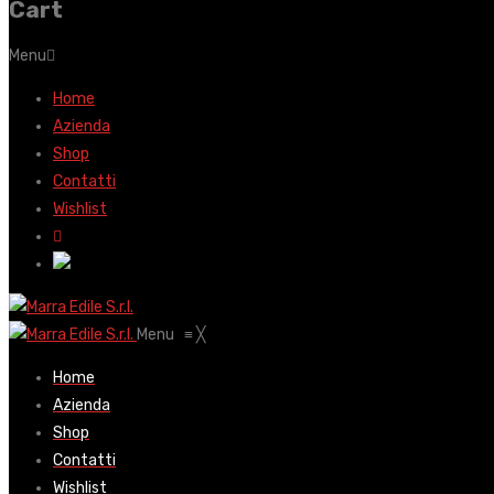
Cart
Menu
Home
Azienda
Shop
Contatti
Wishlist
Menu
≡
╳
Home
Azienda
Shop
Contatti
Wishlist