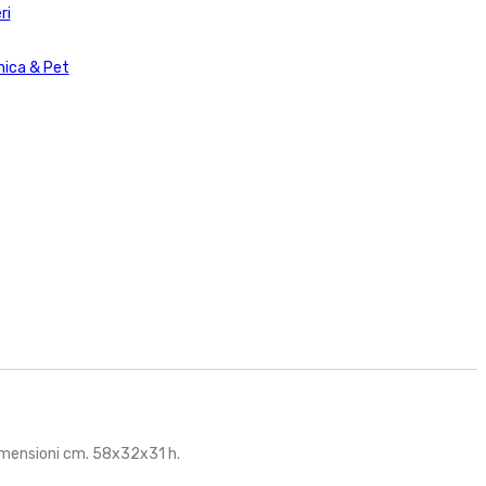
ri
ica & Pet
 dimensioni cm. 58x32x31 h.