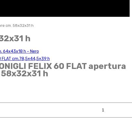
ore cm. 58x32x31 h
32x31 h
. 64x43x18 h – Nero
0 FLAT cm.78,5×44,5×39 h
ONIGLI FELIX 60 FLAT apertura
 58x32x31 h