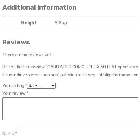
Additional information
Weight
8.9 kg
Reviews
There are no reviews yet.
Be the first to review “GABBIA PER CONIGLI FELIX 60 FLAT apertura
Il tuo indirizzo email non sarà pubblicato.
I campi obbligatori sono c
Your rating
*
Your review
*
Name
*