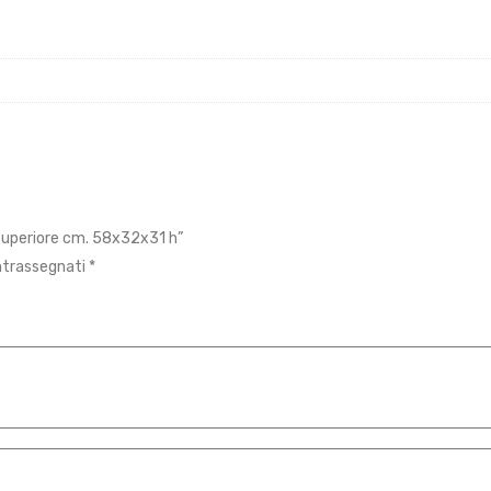
 superiore cm. 58x32x31 h”
ontrassegnati
*