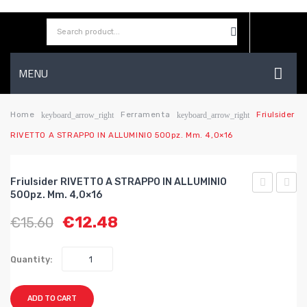
MENU
HOME
Home
Ferramenta
Friulsider
keyboard_arrow_right
keyboard_arrow_right
RIVETTO A STRAPPO IN ALLUMINIO 500pz. Mm. 4,0×16
AZIENDA
SHOP
Friulsider RIVETTO A STRAPPO IN ALLUMINIO
CONTATTI
500pz. Mm. 4,0×16
RIVETTO
RIVE
€
12.48
€
15.60
A
A
WISHLIST
STRAPPO
STRA
IN
IN
Quantity:
ALLUMINIO
ALLUM
500pz.
500pz
ADD TO CART