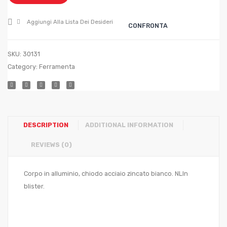
mm.
mm.
4,0×14
4,0×2
Aggiungi Alla Lista Dei Desideri
CONFRONTA
SKU:
30131
Category:
Ferramenta
DESCRIPTION
ADDITIONAL INFORMATION
REVIEWS (0)
Corpo in alluminio, chiodo acciaio zincato bianco. NLIn
blister.