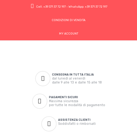
Cell.
+39 371 37 72 197
- WhatsApp.
+39 371 37 72 197
CONDIZIONI DI VENDITA
MY ACCOUNT
CONSEGNA IN TUTTA ITALIA
dal lunedì al venerdì
dalle 9 alle 13 e dalle 15 alle 18
PAGAMENTI SICURI
Massima sicurezza
per tutte le modalità di pagamento
ASSISTENZA CLIENTI
Soddisfatti o rimborsati