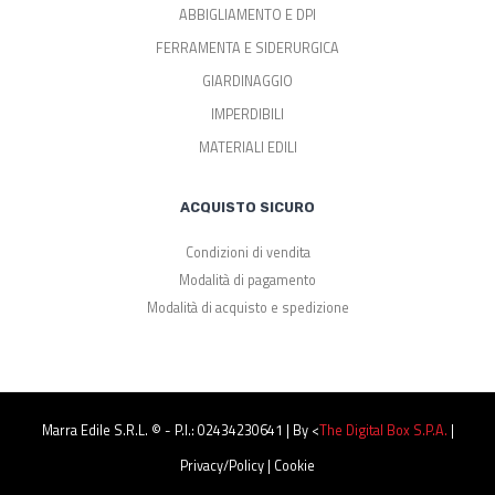
ABBIGLIAMENTO E DPI
FERRAMENTA E SIDERURGICA
GIARDINAGGIO
IMPERDIBILI
MATERIALI EDILI
ACQUISTO SICURO
Condizioni di vendita
Modalità di pagamento
Modalità di acquisto e spedizione
Marra Edile S.r.l. © - P.I.: 02434230641 | By <
The Digital Box S.p.a.
|
Privacy/Policy
|
Cookie