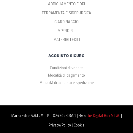
ABBIGLIAMENTO E DPI
FERRAMENTA E SIDERURGICA
GIARDINAGGIO
IMPERDIBILI
MATERIALI EDILI
ACQUISTO SICURO
Condizioni di vendita
Modalità di pagamento
Modalità di acquisto e spedizione
Marra Edile S.r.l. © - P.I.: 02434230641 | By <
The Digital Box S.p.a.
|
Privacy/Policy
|
Cookie