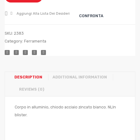
mm.
mm.
4,0×18
4,8×1
Aggiungi Alla Lista Dei Desideri
CONFRONTA
SKU:
2383
Category:
Ferramenta
DESCRIPTION
ADDITIONAL INFORMATION
REVIEWS (0)
Corpo in alluminio, chiodo acciaio zincato bianco. NLIn
blister.