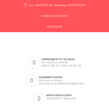
Cell.
+39 371 37 72 197
- WhatsApp.
+39 371 37 72 197
CONDIZIONI DI VENDITA
MY ACCOUNT
CONSEGNA IN TUTTA ITALIA
dal lunedì al venerdì
dalle 9 alle 13 e dalle 15 alle 18
PAGAMENTI SICURI
Massima sicurezza
per tutte le modalità di pagamento
ASSISTENZA CLIENTI
Soddisfatti o rimborsati