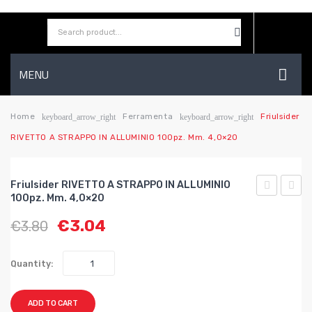
MENU
HOME
Home
Ferramenta
Friulsider
keyboard_arrow_right
keyboard_arrow_right
RIVETTO A STRAPPO IN ALLUMINIO 100pz. Mm. 4,0×20
AZIENDA
SHOP
Friulsider RIVETTO A STRAPPO IN ALLUMINIO
CONTATTI
100pz. Mm. 4,0×20
RIVETTO
RIVE
€
3.04
€
3.80
A
A
WISHLIST
STRAPPO
STRA
IN
IN
Quantity:
ALLUMINIO
ALLUM
100pz.
100pz.
ADD TO CART