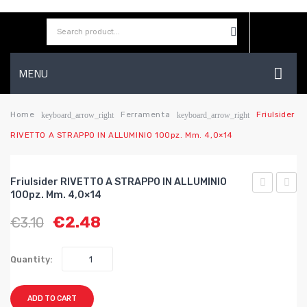
MENU
HOME
Home
Ferramenta
Friulsider
keyboard_arrow_right
keyboard_arrow_right
RIVETTO A STRAPPO IN ALLUMINIO 100pz. Mm. 4,0×14
AZIENDA
SHOP
Friulsider RIVETTO A STRAPPO IN ALLUMINIO
CONTATTI
100pz. Mm. 4,0×14
RIVETTO
RIVE
€
2.48
€
3.10
A
A
WISHLIST
STRAPPO
STRA
IN
IN
Quantity:
ALLUMINIO
ALLUM
100pz.
100pz.
ADD TO CART