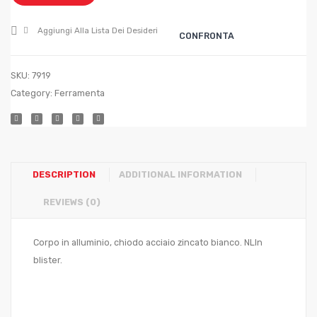
mm.
mm.
3,4×18
4,0×1
Aggiungi Alla Lista Dei Desideri
CONFRONTA
SKU:
7919
Category:
Ferramenta
DESCRIPTION
ADDITIONAL INFORMATION
REVIEWS (0)
Corpo in alluminio, chiodo acciaio zincato bianco. NLIn
blister.