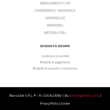
ABBIGLIAMENTO E DPI
FERRAMENTA E SIDERURGICA
GIARDINAGGIO
IMPERDIBILI
MATERIALI EDILI
ACQUISTO SICURO
Condizioni di vendita
Modalità di pagamento
Modalità di acquisto e spedizione
Marra Edile S.r.l. © - P.I.: 02434230641 | By <
The Digital Box S.p.a.
|
Privacy/Policy
|
Cookie