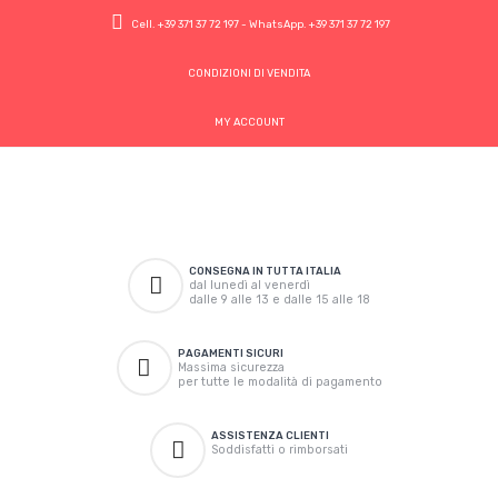
Cell.
+39 371 37 72 197
- WhatsApp.
+39 371 37 72 197
CONDIZIONI DI VENDITA
MY ACCOUNT
CONSEGNA IN TUTTA ITALIA
dal lunedì al venerdì
dalle 9 alle 13 e dalle 15 alle 18
PAGAMENTI SICURI
Massima sicurezza
per tutte le modalità di pagamento
ASSISTENZA CLIENTI
Soddisfatti o rimborsati