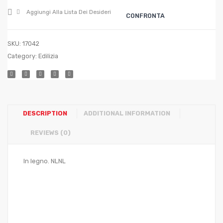
Blu
Aggiungi Alla Lista Dei Desideri
CONFRONTA
(a
grana
SKU:
17042
fine)
Category:
Edilizia
cm.
14×22
DESCRIPTION
ADDITIONAL INFORMATION
REVIEWS (0)
In legno. NLNL