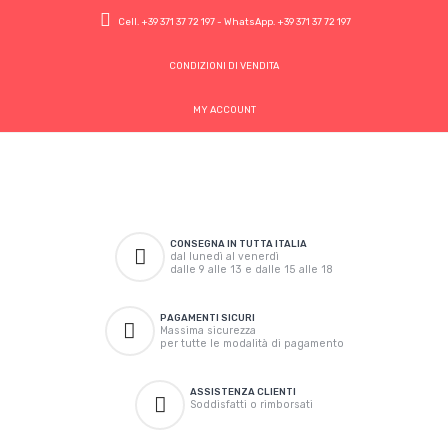
Cell.
+39 371 37 72 197
- WhatsApp.
+39 371 37 72 197
CONDIZIONI DI VENDITA
MY ACCOUNT
CONSEGNA IN TUTTA ITALIA
dal lunedì al venerdì
dalle 9 alle 13 e dalle 15 alle 18
PAGAMENTI SICURI
Massima sicurezza
per tutte le modalità di pagamento
ASSISTENZA CLIENTI
Soddisfatti o rimborsati