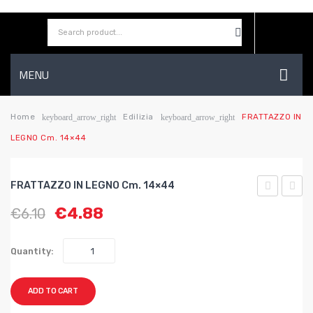
MENU
HOME
Home
Edilizia
FRATTAZZO IN
keyboard_arrow_right
keyboard_arrow_right
LEGNO Cm. 14×44
AZIENDA
SHOP
FRATTAZZO IN LEGNO Cm. 14×44
CONTATTI
IN
IN
€
4.88
€
6.10
GOMMA
LEGN
WISHLIST
MANICO
cm.
Quantity:
IN
26×42
PLASTICA
ADD TO CART
Col.