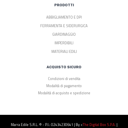
PRODOTTI
ABBIGLIAMENTO E DPI
FERRAMENTA E SIDERURGICA
GIARDINAGGIO
IMPERDIBILI
MATERIALI EDILI
ACQUISTO SICURO
Condizioni di vendita
Modalità di pagamento
Modalità di acquisto e spedizione
Marra Edile S.r.l. © - P.I.: 02434230641 | By <
The Digital Box S.p.a.
|