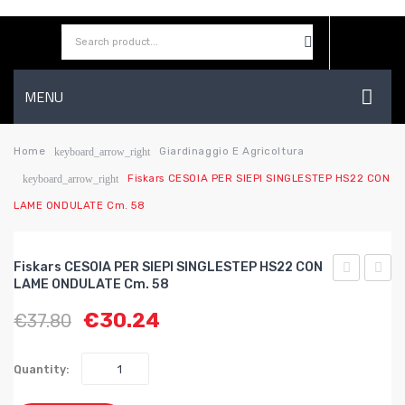
MENU
HOME
Home
Giardinaggio E Agricoltura
keyboard_arrow_right
Fiskars CESOIA PER SIEPI SINGLESTEP HS22 CON
keyboard_arrow_right
AZIENDA
LAME ONDULATE Cm. 58
SHOP
CONTATTI
Fiskars CESOIA PER SIEPI SINGLESTEP HS22 CON
LAME ONDULATE Cm. 58
WISHLIST
CESOIA
CESOI
€
30.24
€
37.80
PER
PER
SIEPI
SIEPI
POWERGE
TELE
Quantity:
X
SMAR