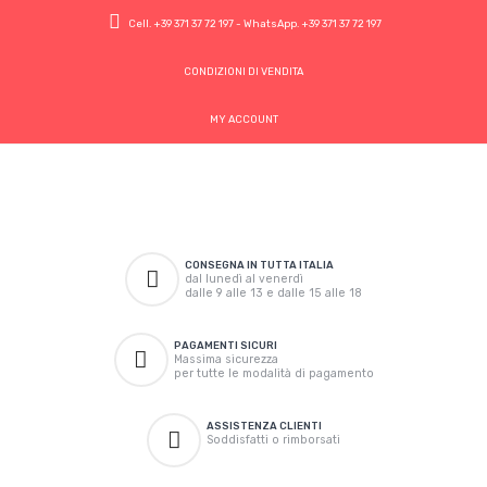
Cell.
+39 371 37 72 197
- WhatsApp.
+39 371 37 72 197
CONDIZIONI DI VENDITA
MY ACCOUNT
CONSEGNA IN TUTTA ITALIA
dal lunedì al venerdì
dalle 9 alle 13 e dalle 15 alle 18
PAGAMENTI SICURI
Massima sicurezza
per tutte le modalità di pagamento
ASSISTENZA CLIENTI
Soddisfatti o rimborsati