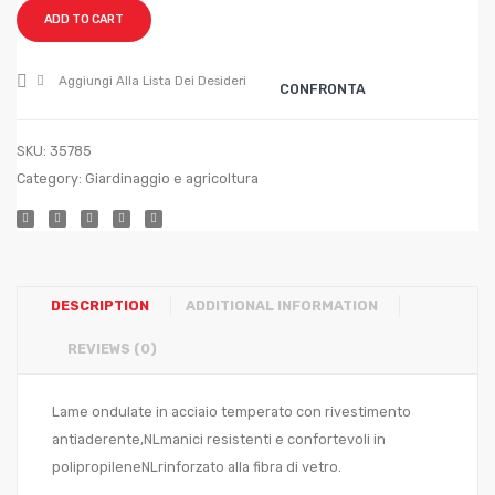
HSX92
HS86
ADD TO CART
cm.
cm.
63
67,5?
Aggiungi Alla Lista Dei Desideri
CONFRONTA
92,5
SKU:
35785
Category:
Giardinaggio e agricoltura
DESCRIPTION
ADDITIONAL INFORMATION
REVIEWS (0)
Lame ondulate in acciaio temperato con rivestimento
antiaderente,NLmanici resistenti e confortevoli in
polipropileneNLrinforzato alla fibra di vetro.