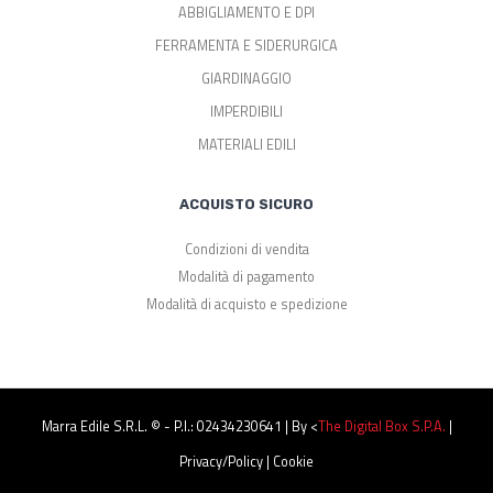
ABBIGLIAMENTO E DPI
FERRAMENTA E SIDERURGICA
GIARDINAGGIO
IMPERDIBILI
MATERIALI EDILI
ACQUISTO SICURO
Condizioni di vendita
Modalità di pagamento
Modalità di acquisto e spedizione
Marra Edile S.r.l. © - P.I.: 02434230641 | By <
The Digital Box S.p.a.
|
Privacy/Policy
|
Cookie