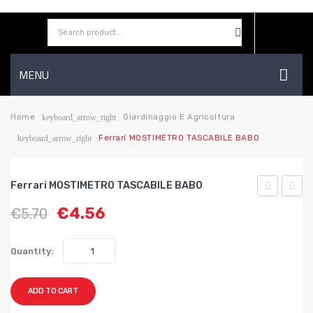
MENU
HOME
Home
Giardinaggio E Agricoltura
keyboard_arrow_right
Ferrari MOSTIMETRO TASCABILE BABO
keyboard_arrow_right
AZIENDA
SHOP
Ferrari MOSTIMETRO TASCABILE BABO
CONTATTI
LEVAOLIO
SIRIN
€
4.56
€
5.70
TRADIZIO
PER
WISHLIST
OLIO
Quantity:
ADD TO CART