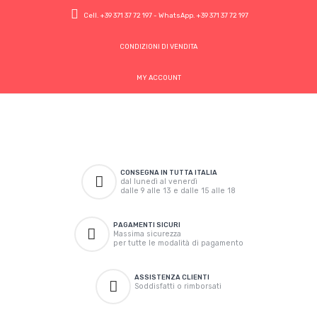
Cell.
+39 371 37 72 197
- WhatsApp.
+39 371 37 72 197
CONDIZIONI DI VENDITA
MY ACCOUNT
CONSEGNA IN TUTTA ITALIA
dal lunedì al venerdì
dalle 9 alle 13 e dalle 15 alle 18
PAGAMENTI SICURI
Massima sicurezza
per tutte le modalità di pagamento
ASSISTENZA CLIENTI
Soddisfatti o rimborsati