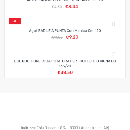
€
3.44
€
4.30
SALE
Agef BADILE A PUNTA Con Manico Cm. 120
€
9.20
€
11.50
DUE BUOI FORBICI DA POTATURA PER FRUTTETO O VIGNA DB
133/20
€
38.50
Indirizzo: C/da Bassiello 8/A – 83031 Ariano Irpino (AV)