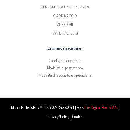
FERRAMENTA E SIDERURGICA
GIARDINAGGIO
IMPERDIBILI
MATERIALI EDILI
ACQUISTO SICURO
Condizioni di vendita
Modalità di pagamento
Modalità di acquisto e spedizione
Marra Edile S.r.l. © - P.I.: 02434230641 | By <
The Digital Box S.p.a.
|
Privacy/Policy
|
Cookie