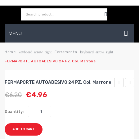
MENU
HOME
Home
Ferramenta
keyboard_arrow_right
keyboard_arrow_right
FERMAPORTE AUTOADESIVO 24 PZ. Col. Marrone
AZIENDA
SHOP
FERMAPORTE AUTOADESIVO 24 PZ. Col. Marrone
CONTATTI
MILLEUSI
AUTO
€
4.96
€
6.20
50
24
WISHLIST
PZ.
PZ.
Quantity:
Col.
col.
Marrone
Bianc
ADD TO CART
mm.