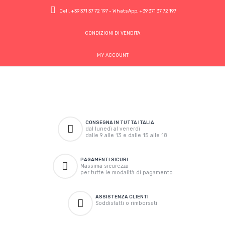
Cell.
+39 371 37 72 197
- WhatsApp.
+39 371 37 72 197
CONDIZIONI DI VENDITA
MY ACCOUNT
CONSEGNA IN TUTTA ITALIA
dal lunedì al venerdì
dalle 9 alle 13 e dalle 15 alle 18
PAGAMENTI SICURI
Massima sicurezza
per tutte le modalità di pagamento
ASSISTENZA CLIENTI
Soddisfatti o rimborsati